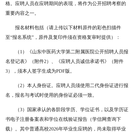
格。应聘人员在应聘期间的表现，将作为公开招聘考察的
重要内容之一。
报名材料
包括（
请上传以下材料原件的彩色扫描件
至“
报名
系统”
，
原件及复印件须在
资格复审
时提供
）
：
（1）《
山东中医药大学第二附属医院
公开招聘人员报
名登记表》（附件2）
、
《应聘人员诚信承诺书》（附件
3
），
须本人签字生成为PDF版。
（2）本人身份证。应聘人员须使用二代身份证进行报
名，报名与考试时使用的身份证必须一致。
（3）
国家承认的
各阶段学历、学位证书
，
以及学历证
书电子注册备案表和学位在线验证报告
（学信网查询下
载）
。
其中
普通高校202
6
年毕业生应聘的，尚未取得毕业