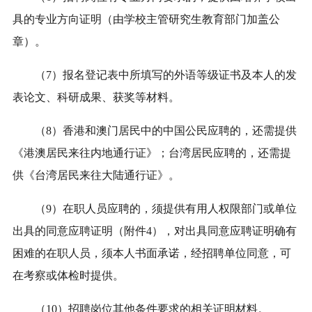
具的专业方向证明（由学校主管研究生教育部门加盖公
章
）
。
（
7
）
报
名登记表中所填写的外语等级证书及本人的发
表论文、科研成果、获奖等材料。
（
8
）香港和澳门居民中的中国公民应聘的，还需提供
《港澳居民来往内地通行证》；台湾居民应聘的，还需提
供《台湾居民来往大陆通行证》。
（
9
）
在职人员应聘的，须提
供
有用人权限部门或单位
出具的同意应聘证明（附件
4
），对出具同意应聘
证明
确有
困难的在职人员，须本人书面承诺，经
招聘单位
同意
，
可
在考察或体检时提供。
（
10
）招聘岗位其他条件要求的相关证明材料。