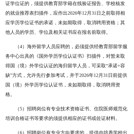
证学位证的，须提供教育部学籍在线验证报告、学校核发
的就业推荐表扫描件，应作出202
6
年
12
月31日之前取得相
应学历学位证书的承诺，未如期取得，取消
聘
用资格
；其
他人员的学历、学位及相关证书应在报名前取得
。
（
4
）海外留学人员应聘的，必须提供经教育部留学服
务中心出具的《国外学历学位认证书》扫描件，对暂未取
得国（境）外学位认证的海归留学人员，可采取“承诺+容
缺”方式，允许先行参加考试，并于202
6
年
12
月31日前提供
国（境）外学历学位认证书，未如期取得，取消
聘
用资
格。
（
5
）
招聘岗位
有专业技术
资格证书、
住院医师规范化
培训合格证书
等
要求的
须
提供相应的
证书或
佐证材料
。
（
6
）
招聘岗位
有专业方向要求的，提
供
由培养学校出