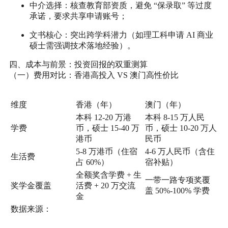
中介选择：核查教育部资质，避免 “保录取” 等过度
承诺，要求共享申请账号；
文书核心：突出跨学科潜力（如理工科申请 AI 商业
硕士需强调技术落地经验）。
四、成本与前景：投资回报的双重测算
（一）费用对比：香港高投入 VS 澳门高性价比
维度
香港（年）
澳门（年）
本科 12-20 万港
本科 8-15 万人民
学费
币，硕士 15-40 万
币，硕士 10-20 万人
港币
民币
5-8 万港币（住宿
4-6 万人民币（含住
生活费
占 60%）
宿补贴）
全额奖含学费 + 生
一带一路专项奖覆
奖学金覆盖
活费 + 20 万交流
盖 50%-100% 学费
金
数据来源：