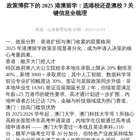
政策博弈下的 2025 港澳留学：选港校还是澳校？关
键信息全梳理
来源：山东教育在线 日期：2025-12-03
一、政策分野：香港扩招与澳门收紧的双重格局
2025 年港澳留学政策呈现显著分化，成为申请人决策的核
心考量因素。
香港：敞开大门抢人才
特区政府将八大公立院校非本地生录取上限从 20% 翻倍至
40%，新增 3000 + 录取席位，其中人工智能、数据科学等
前沿专业扩招幅度达 30%。签证与居留政策同步升级：非
本地毕业生 IANG 签证逗留期延长至 2 年，但续签需满足
年薪≥25 万港币的硬性要求。高才通计划进一步扩围，内
地申请者占比已达 72%，金融与科技领域成为热门赛道。
澳门：抬高门槛筑优势
自 2025/2026 学年起，澳门大学、澳门科技大学等 5 所核心
高校全面暂停非高考申请渠道，内地学生仅能通过高考成
绩申请本科 —— 澳门大学需过一本线且英语单科≥110
分，横琴户籍考生可享 20 分加分。但特色产业政策持续加