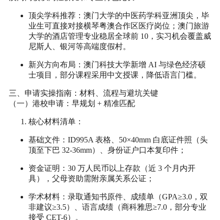
顶尖学科推荐
：澳门大学的中医药学科亚洲顶尖，毕
业生可直接对接横琴粤澳合作区医疗岗位；澳门旅游
大学的酒店管理专业稳居全球前 10，实习机会覆盖威
尼斯人、银河等高端度假村。
新兴方向布局
：澳门科技大学新增 AI 与绿色经济硕
士项目，部分课程采用中文授课，降低语言门槛。
三、申请实操指南：材料、流程与避坑关键
（一）港校申请：早规划 + 精准匹配
核心材料清单
：
基础文件：ID995A 表格、50×40mm 白底证件照（头
顶至下巴 32-36mm）、身份证户口本复印件；
资金证明：30 万人民币以上存款（近 3 个月内开
具），父母资助需附亲属关系公证；
学术材料：录取通知书原件、成绩单（GPA≥3.0，双
非建议≥3.5）、语言成绩（商科雅思≥7.0，部分专业
接受 CET-6）。