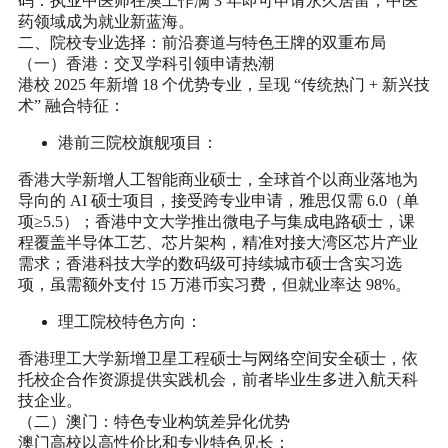
码：执业中医师在澳工作满 3 年即可申请永久居留，中医
药领域成为就业新蓝海。
二、院校专业选择：前沿赛道与特色王牌的双重布局
（一）香港：交叉学科引领申请热潮
港校 2025 年新增 18 个优势专业，呈现 “传统热门 + 新兴技
术” 融合特征：
港前三院校旗舰项目
：
香港大学新增
人工智能商业硕士
，全球首个以商业落地为
导向的 AI 硕士项目，接受跨专业申请，雅思仅需 6.0（单
项≥5.5）；香港中文大学推出
微电子与集成电路硕士
，课
程覆盖半导体工艺、芯片架构，精准对接大湾区芯片产业
需求；香港科技大学的
数码级可持续城市硕士
含实习选
项，虽需额外支付 15 万港币实习费，但就业率达 98%。
理工院校特色方向
：
香港理工大学新增
卫星工程硕士
与
网络空间安全硕士
，依
托校企合作资源提供实践机会，前者毕业生多进入航天科
技企业。
（二）澳门：特色专业构筑差异化优势
澳门高校以高性价比和专业特色见长：