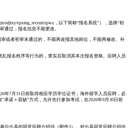
djtxy/epxing_recruit/zpwz，以下简称“报名系统”），
选择
“
初
初审通过，报名信息不能更改。
初审或者初审未通过的，不能再改报其他岗位，不能再修改、补
扰乱报名秩序等行为的，查实后取消其本次报名资格。应聘人员
26
年7月31日前取得相应学历学位证书；海外留学人员应聘，必
“承诺＋容缺”方式，允许先行参加考试，在
2026
年
9
月3
0
日前
单位出具的同意应聘介绍信（附件3）。对出具同意应聘介绍信