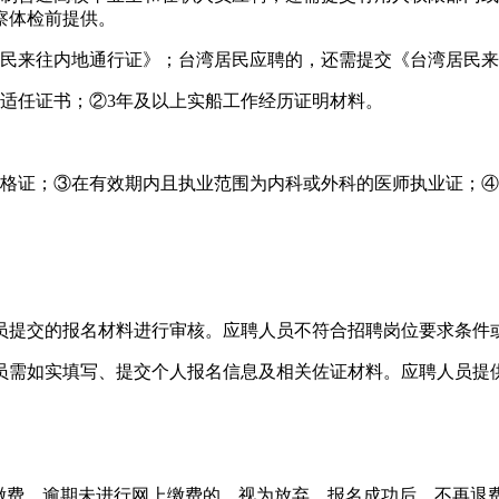
察体检前提供。
民
来往
内地通行证》；
台湾
居民应聘的，还需提
交
《台湾居民来
适任证书；
②
3年及以上实船工作经历证明材料。
格
证
；③
在有效期内且执业范围为内科或外科的
医师执业证
；④
员提交的报名材料进行审核。应聘人员不符合招聘岗位要求条件
员需如实填写、提交个人报名信息及相关佐证材料。应聘人员提
缴费，逾期未进行网上缴费的，视为放弃。报名成功后，不再退费