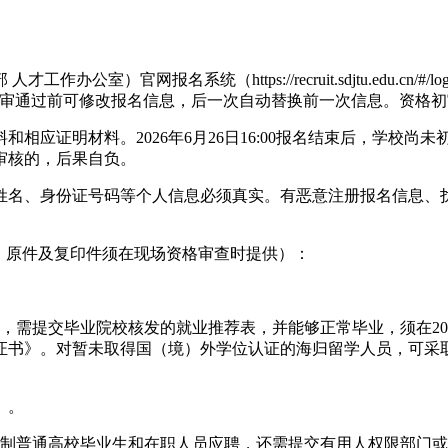
官网报名系统（https://recruit.sdjtu.edu.cn/#/login/s
初审通过前可修改报名信息，后一次自动替换前一次信息。资格
料和相应证明材料。
2026
年
6
月
26
日16
:
00报名结束后，学校尚未
审核的，后果自负。
姓名、身份证号码等个人信息必须真实。有恶意注册报名信息、
，原件及复印件须在现场资格审查时提供）：
，需提交
毕业院校核发的
就业推荐表
，
并能够正常毕业，须在
20
证书》。对暂未取得国（境）外学位认证的海归留学人员，可采取
）。
制普通高校毕业生和在职人员应聘，还需提交有用人权限部门或