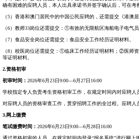
确有困难的
应聘
人员，本
人出具承诺书并签字确认
后
，可在考
（5）香港和澳门居民中的中国公民应聘
的
，还需提
交
《港澳居
（6）
教师33岗位还需提交：
①
有效的无限航区海船电子电气员
（7）食品安全岗位还需提交：食品安全工作经历证明材料。
（8）校医岗位还需提交：
①临床工作经历
证明材料；
②医师
资
等证明材料。
2.资格初审
初审时间：
2026年6月
2
3日9:00—6月
27
日16:00
学校指定专人负责考生资格初审工作，在规定时间内对应聘人
对应聘人员的资格审查工作，贯穿招聘工作的全过程。应聘人
3.网上缴费
笔试
缴费时间：
2026年6月
2
3日9:00—6月
28
日16:00
通过资格初审的人员，在规定时间内登录“报名系统”进行网上