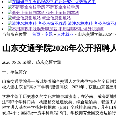
在职研究生火热报名中
不辞职拿名校学历
低分上全日制本科
就业信息集散站
港澳名校本科 考公考编不
不用辞职不耽误升职加薪
当前所在位置：
首页
»
专题
»
人才就业
»
山东交通学院2026
山东交通学院2026年公开招聘
2026-06-16
来源： 山东交通学院
一、单位简介
山东交通学院是一所以培养综合交通人才为办学特色的全日制普
校入选山东省“高水平学科”建设高校；2021年，获批山东省
学校坐落于历史悠久的文化古城泉城济南，在济南、威海两地
法”等7个学科门类，构建起交通建设类、综合运输类、载运工
程学进入基本科学指标数据库（ESI）全球排名前1%，具有
设点4个；国家级一流本科课程19门。学校拥有全国交通运输