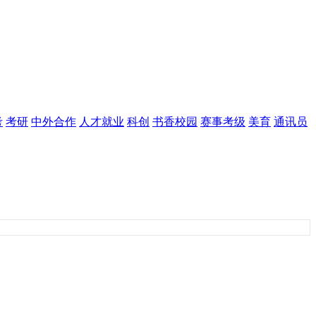
考
考研
中外合作
人才就业
科创
书香校园
赛事考级
美育
通讯员