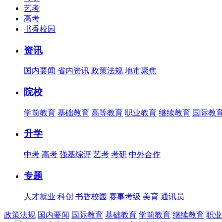
艺考
高考
书香校园
资讯
国内要闻
省内资讯
政策法规
地市聚焦
院校
学前教育
基础教育
高等教育
职业教育
继续教育
国际教
升学
中考
高考
强基综评
艺考
考研
中外合作
专题
人才就业
科创
书香校园
赛事考级
美育
通讯员
政策法规
国内要闻
国际教育
基础教育
学前教育
继续教育
职业