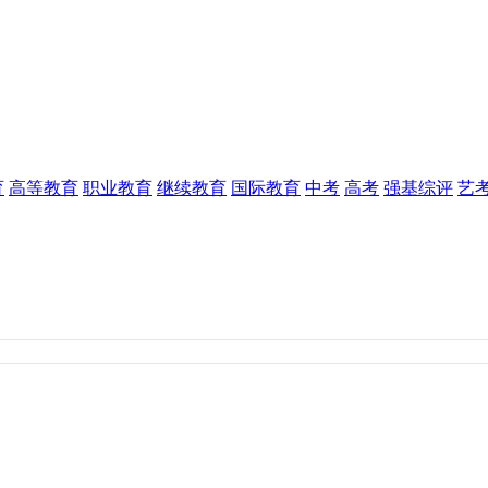
育
高等教育
职业教育
继续教育
国际教育
中考
高考
强基综评
艺