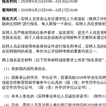
报名时间：
2026
年
6
月
22
日9
:
00—
6
月
26
日16
:
00
查询时间：
2026
年
6
月
23
日
9
:
00—
6
月
27
日16
:
00
报名方式：
应聘人员登录
山东交通学院人力资源处（教师工作部 人才工作办公室）
级岗位招聘
”进行报名。每人限报一个岗位。应聘人员在资格
应聘人员严格按照岗位条件要求，如实填写、提交个人信息资
充报名信息。因个人报名信息或相关证明材料不完整而未通过
应聘人员必须使用有效身份证件进行报名和考试，应聘人员的
在应聘期间的表现，将作为公开招聘考察的重要内容之一。
网上报名提交材料（以下所有材料须按要求上传至
“
报名系统
”
（1）有效
期内居民
身份证。
（2）
国家承认的学历、学位证书；
普通高校
2026
年毕业生应聘
须提
交
经教育部留学服务中心出具的《国（境）外学历学位认
提
交
学历学位证书、《国（境）外学历学位认证书》。
（3）有本人签名的《应聘事业单位人员诚信承诺书》（附件2
（4）定向、委培人员及与用人单位签订就业协议的
2026
年全日