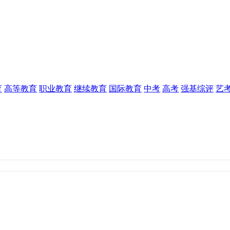
育
高等教育
职业教育
继续教育
国际教育
中考
高考
强基综评
艺