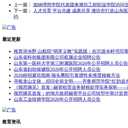
上一篇：
加纳理想学院代表团来潍坊工程职业学院访问
下一篇：
人才共育 平台共建 成果共享 潍坊市打造山东
约
最近更新
推普润乡野 山航院“萌芽义教”实践团：在沂源乡村书写
山东省科创集团有限公司权属企业招聘公告
山东第一医科大学第三附属医院2026年公开招聘人员公告
山东省妇幼保健院2026年公开招聘人员公告
2026校招避坑指南 猫头鹰职引靠谱性多维度核验方法
寻根龙山文脉，叩问史前文明——齐鲁师范学院“红韵追
《领思熵见》首发 | 融资租赁业务财税处理实务探析—
领思熵见首发：的地方政府融资平台公司转型中审计监督
山东工业技师学院2026年公开招聘人员公告
教育资讯