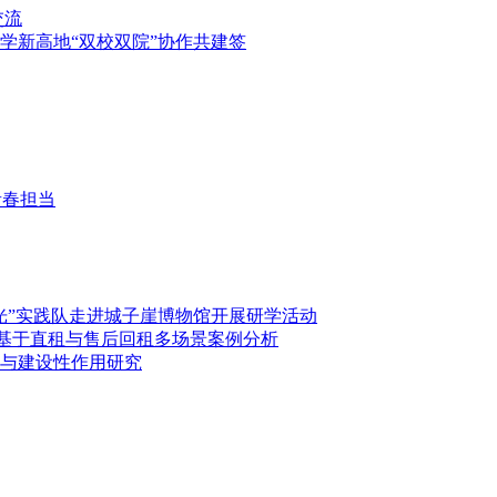
交流
医学新高地“双校双院”协作共建签
青春担当
光”实践队走进城子崖博物馆开展研学活动
—基于直租与售后回租多场景案例分析
与建设性作用研究