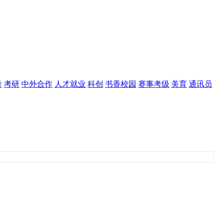
考
考研
中外合作
人才就业
科创
书香校园
赛事考级
美育
通讯员