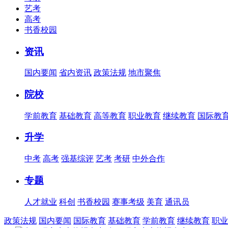
艺考
高考
书香校园
资讯
国内要闻
省内资讯
政策法规
地市聚焦
院校
学前教育
基础教育
高等教育
职业教育
继续教育
国际教
升学
中考
高考
强基综评
艺考
考研
中外合作
专题
人才就业
科创
书香校园
赛事考级
美育
通讯员
政策法规
国内要闻
国际教育
基础教育
学前教育
继续教育
职业