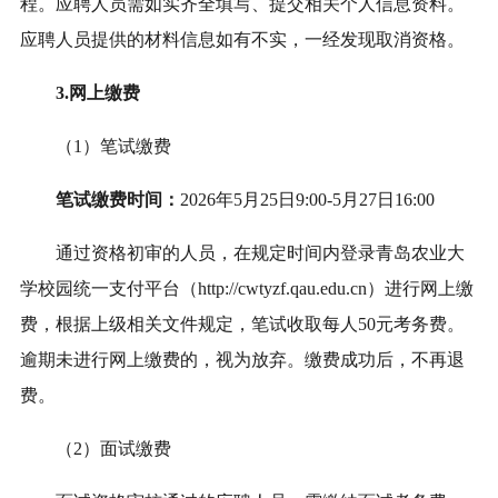
程。应聘人员需如实齐全填写、提交相关个人信息资料。
应聘人员提供的材料信息如有不实，一经发现取消资格。
3.
网上缴费
（
1
）
笔试缴费
笔试
缴费时间：
202
6
年
5
月
25
日9:00
-
5
月27
日16:00
通过资格初审的人员，在规定时间内登录青岛农业大
学校园统一支付平台（http://cwtyzf.qau.edu.cn）进行网上缴
费，
根据上级相关文件规定，笔试收取每人50元考务费
。
逾期未进行网上缴费的，视为放弃。缴费成功后，不再退
费。
（2）面试缴费