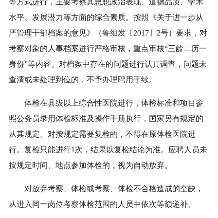
等方式进行，主要考察其思想政治表现、道德品质、学术
水平、发展潜力等方面的综合素质。
按照《关于进一步从
严管理干部档案的意见》
（
鲁组发
〔201
7
〕
2号
）
要求，对
考察对象的人事档案进行严格审核，重点审核“三龄二历一
身份”等内容。对档案中存在的问题进行认真调查，问题未
查清或未处理到位的，不予办理聘用手续。
体检在县级以上综合性医院进行，体检标准和项目参
照公务员录用体检标准及操作手册执行，国家另有规定的
从其规定。对按规定需要复检的，不得在原体检医院进
行
。
复检
只能进行1次，结果以复检结论为准。应聘人员未
按规定时间、地点参加体检的，视为自动放弃。
对放弃考察、体检或考察、体检不合格造成的空缺，
从进入同一岗位考察体检范围的人员中依次等额递补。