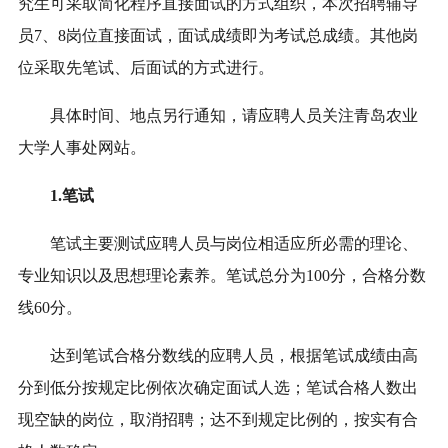
究生可采取简化程序直接面试的方式组织
，
本次招聘
辅导
员
7、8
岗位直接面试，
面试成绩即为考试总成绩
。其他岗
位采取
先
笔试
、
后
面试的方式进行
。
具体时间、地点另行通知，请应聘人员关注
青岛农业
大学
人事处网站。
1.笔试
笔试主要测试应聘人员与岗位相适应所必需的理论、
专业知识以及思想理论素养。笔试总分为100分，合格分数
线60分。
达到笔试合格分数线的应聘人员，根据笔试成绩由高
分到低分按规定比例依次确定面试人选
；
笔试合格人数出
现空缺的岗位，取消招聘；达不到规定比例的，按实有合