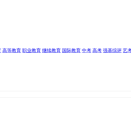
育
高等教育
职业教育
继续教育
国际教育
中考
高考
强基综评
艺