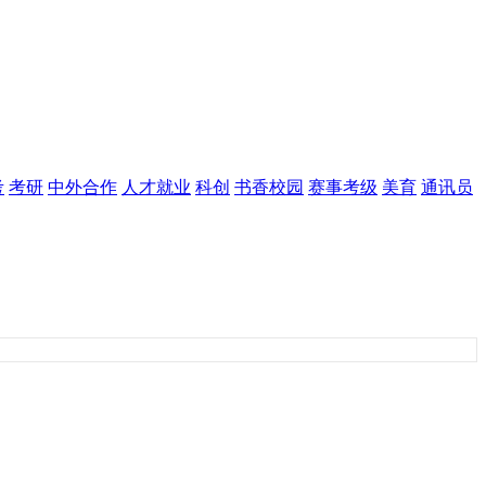
考
考研
中外合作
人才就业
科创
书香校园
赛事考级
美育
通讯员