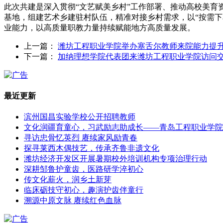
此次共建是深入贯彻“文艺赋美乡村”工作部署、推动高校美
基地，组建艺术乡建驻村队伍，精准对接乡村需求，以“按需
业能力，以高质量职教力量持续赋能地方高质量发展。
上一篇：
潍坊工程职业学院举办塞舌尔教师来院能力提
下一篇：
加纳理想学院代表团来潍坊工程职业学院访问
最近更新
滨州国昌实验学校公开招聘教师
文化润疆育童心，习武励志助成长——青岛工程职业学院
寻访忠骨忆英烈 赓续家风励青春
探寻莱西木偶技艺，传承齐鲁非遗文化
潍坊经济开发区开展暑期校外培训机构专项治理行动
深耕邹鲁护童齿，医路研学淬初心
传文化薪火，润乡土新芽
临床砺技守初心，趣演护齿伴童行
溯源中原文脉 赓续红色血脉