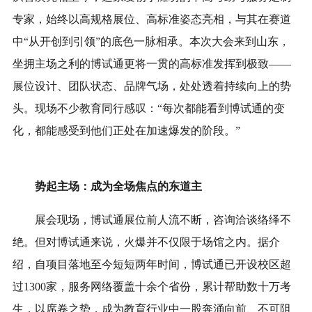
专家，始终以高规格展位、高标准姿态亮相，与其在赛道
中“从开创到引领”的底色一脉相承。本次大会来到山东，
坐拥主场之利的博试通更将一贯的高标准发挥到极致——
展位设计、团队状态、品牌气场，处处透着持续向上的势
头。现场不少教育同行感叹：“每次都能看到博试通的变
化，都能感受到他们正处在加速爆发的阶段。”
势起主场：
成为全场焦点的东道主
展会现场，博试通展位前人流不断，咨询洽谈络绎不
绝。但对博试通来说，火爆并不仅限于场馆之内。据介
绍，自项目落地至今短短两年时间，博试通已开设校区超
过1300家，服务网络覆盖十余个省份，累计帮助数十万考
生，以席卷之势，成为教育行业中一股奔涌向前、不可阻