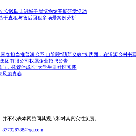
光”实践队走进城子崖博物馆开展研学活动
—基于直租与售后回租多场景案例分析
推普润乡野 山航院“萌芽义教”实践团：在沂源乡村书
集团有限公司权属企业招聘公告
童心，托管伴成长”大学生进社区实践
家风励青春
，并不代表本网赞同其观点和对其真实性负责。
：
877926788@qq.com