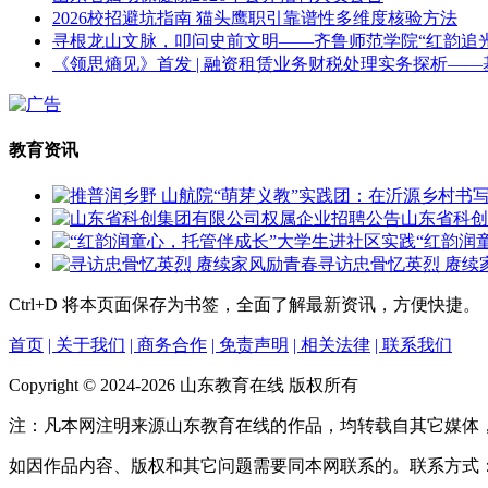
2026校招避坑指南 猫头鹰职引靠谱性多维度核验方法
寻根龙山文脉，叩问史前文明——齐鲁师范学院“红韵追
《领思熵见》首发 | 融资租赁业务财税处理实务探析—
教育资讯
山东省科创
“红韵润
寻访忠骨忆英烈 赓续
Ctrl+D
将本页面保存为书签，全面了解最新资讯，方便快捷。
首页
| 关于我们
| 商务合作
| 免责声明
| 相关法律
| 联系我们
Copyright © 2024-2026 山东教育在线 版权所有
注：凡本网注明来源山东教育在线的作品，均转载自其它媒体
如因作品内容、版权和其它问题需要同本网联系的。联系方式