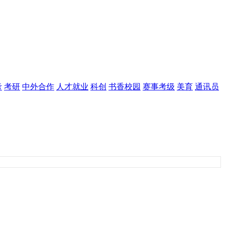
考
考研
中外合作
人才就业
科创
书香校园
赛事考级
美育
通讯员