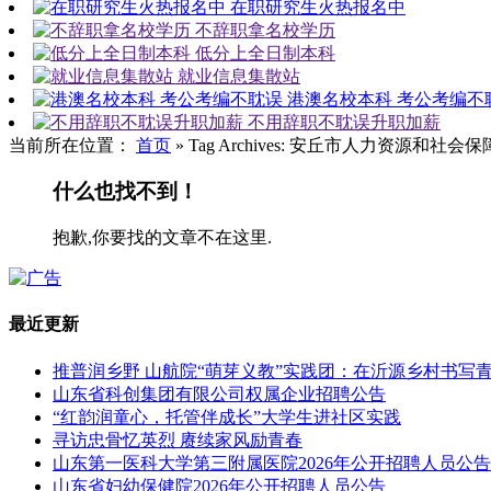
在职研究生火热报名中
不辞职拿名校学历
低分上全日制本科
就业信息集散站
港澳名校本科 考公考编不
不用辞职不耽误升职加薪
当前所在位置：
首页
»
Tag Archives: 安丘市人力资源和社会
什么也找不到！
抱歉,你要找的文章不在这里.
最近更新
推普润乡野 山航院“萌芽义教”实践团：在沂源乡村书写
山东省科创集团有限公司权属企业招聘公告
“红韵润童心，托管伴成长”大学生进社区实践
寻访忠骨忆英烈 赓续家风励青春
山东第一医科大学第三附属医院2026年公开招聘人员公告
山东省妇幼保健院2026年公开招聘人员公告