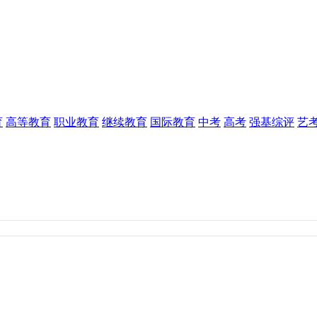
育
高等教育
职业教育
继续教育
国际教育
中考
高考
强基综评
艺