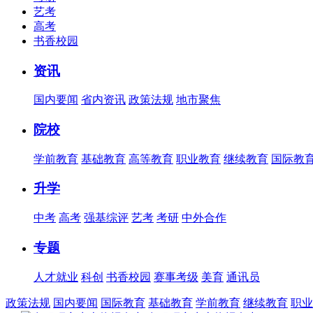
艺考
高考
书香校园
资讯
国内要闻
省内资讯
政策法规
地市聚焦
院校
学前教育
基础教育
高等教育
职业教育
继续教育
国际教
升学
中考
高考
强基综评
艺考
考研
中外合作
专题
人才就业
科创
书香校园
赛事考级
美育
通讯员
政策法规
国内要闻
国际教育
基础教育
学前教育
继续教育
职业