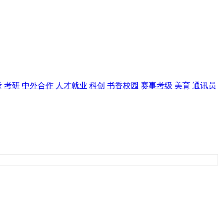
考
考研
中外合作
人才就业
科创
书香校园
赛事考级
美育
通讯员