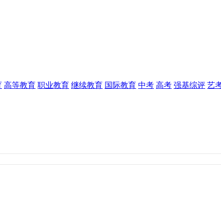
育
高等教育
职业教育
继续教育
国际教育
中考
高考
强基综评
艺