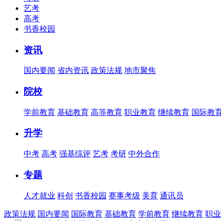
艺考
高考
书香校园
资讯
国内要闻
省内资讯
政策法规
地市聚焦
院校
学前教育
基础教育
高等教育
职业教育
继续教育
国际教
升学
中考
高考
强基综评
艺考
考研
中外合作
专题
人才就业
科创
书香校园
赛事考级
美育
通讯员
政策法规
国内要闻
国际教育
基础教育
学前教育
继续教育
职业