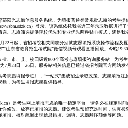
育部阳光志愿信息服务系统，为填报普通类常规批志愿的考生提供
s://wsbm.sdzk.cn）登录。该系统依托我省近三年录取
筛选。志愿筛选提供院校优先和专业优先两种贴心模式，满足我
自6月22日起，省招考院相关同志分别就志愿填报系统操作流程
”“山东省教育招生考试院”微信视频号观看直播回放。今晚19:
省、市、县、校四级近800个高考志愿填报咨询服务站，为考
段为7月23日—26日。服务站相关信息已通过省招考院官方网站发
年高考志愿填报专栏》，“一站式”集成招生录取政策、志愿填报
视频，为考生填报志愿提供指导。
sbm.sdzk.cn）是考生网上填报志愿的唯一指定平台，请务必
请，不允许修改、放弃已填报的志愿。建议考生预留充足时间，认
促填报、核对疏漏出现信息错填、漏填、志愿顺序颠倒等问题。