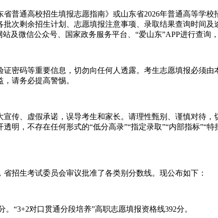
山东省普通高校招生填报志愿指南》或山东省2026年普通高等学
各批次剩余招生计划、志愿填报注意事项、录取结果查询时间及
网站及微信公众号、国家政务服务平台、“爱山东”APP进行查
验证密码等重要信息，切勿向任何人透露。考生志愿填报必须由
益，请务必提高警惕。
宣传、虚假承诺，误导考生和家长。请理性甄别、谨慎对待，切勿
明，不存在任何形式的“低分高录”“指定录取”“内部指标”“特
》，省招生考试委员会审议批准了各类别分数线。现公布如下：
0分。“3+2对口贯通分段培养”高职志愿填报资格线392分。