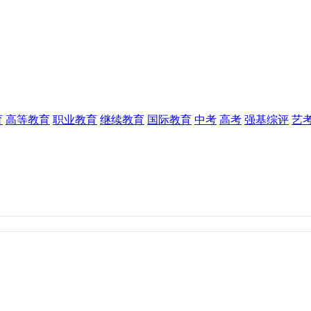
育
高等教育
职业教育
继续教育
国际教育
中考
高考
强基综评
艺