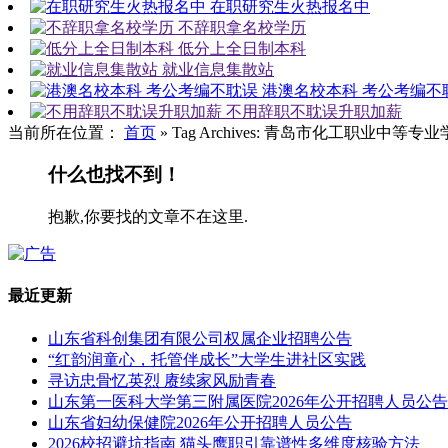
在职研究生火热报名中
不辞职拿名校学历
低分上全日制本科
就业信息集散站
港澳名校本科 考公考编不
不用辞职不耽误升职加薪
当前所在位置：
首页
»
Tag Archives: 青岛市化工职业中等专
什么也找不到！
抱歉,你要找的文章不在这里.
最近更新
山东省科创集团有限公司权属企业招聘公告
“红韵润童心，托管伴成长”大学生进社区实践
寻访忠骨忆英烈 赓续家风励青春
山东第一医科大学第三附属医院2026年公开招聘人员公告
山东省妇幼保健院2026年公开招聘人员公告
2026校招避坑指南 猫头鹰职引靠谱性多维度核验方法