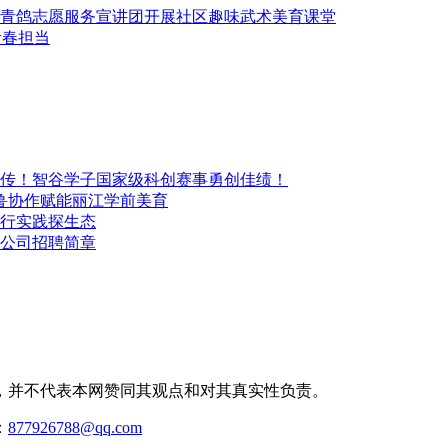
青鸽志愿服务宣讲团开展社区趣味武术美育课堂
青春担当
传！智谷学子国家级科创赛事勇创佳绩！
鲁协作赋能丽江学前美育
行实践探生态
公司招聘简章
，并不代表本网赞同其观点和对其真实性负责。
：
877926788@qq.com