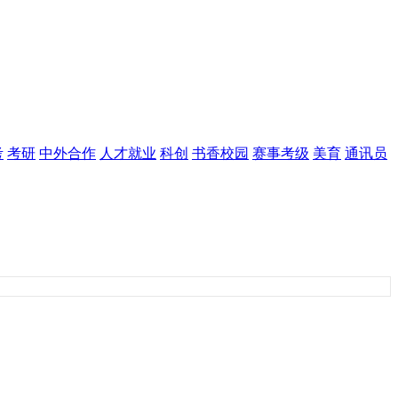
考
考研
中外合作
人才就业
科创
书香校园
赛事考级
美育
通讯员