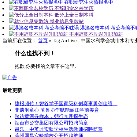
在职研究生火热报名中
不辞职拿名校学历
低分上全日制本科
就业信息集散站
港澳名校本科 考公考编不
不用辞职不耽误升职加薪
当前所在位置：
首页
»
Tag Archives: 中国水利学会城市水利
什么也找不到！
抱歉,你要找的文章不在这里.
最近更新
捷报频传！智谷学子国家级科创赛事勇创佳绩！
非遗润童心 滇鲁协作赋能丽江学前美育
踏访黄河寻样本，躬行实践探生态
烟台市公交集团有限公司招聘简章
昌乐一中英才实验学校生活教师招聘简章
滨州国昌实验学校公开招聘教师