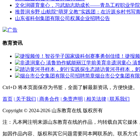
文化润疆育童心，习武励志助成长——青岛工程职业学院
推普润乡野 山航院“萌芽义教”实践团：在沂源乡村书写
山东省科创集团有限公司权属企业招聘公告
教育资讯
捷报频
非遗润童心 滇
踏访黄河寻样本，躬
烟台市公交集团有限
Ctrl+D
将本页面保存为书签，全面了解最新资讯，方便快捷。
首页
| 关于我们
| 商务合作
| 免责声明
| 相关法律
| 联系我们
Copyright © 2024-2026 山东教育在线 版权所有
注：凡本网注明来源山东教育在线的作品，均转载自其它媒体
如因作品内容、版权和其它问题需要同本网联系的。联系方式