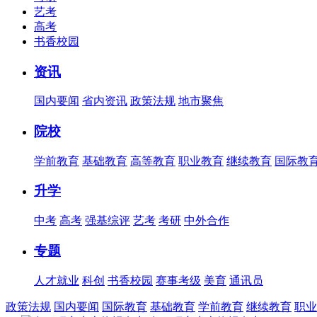
艺考
高考
书香校园
资讯
国内要闻
省内资讯
政策法规
地市聚焦
院校
学前教育
基础教育
高等教育
职业教育
继续教育
国际教
升学
中考
高考
强基综评
艺考
考研
中外合作
专题
人才就业
科创
书香校园
赛事考级
美育
通讯员
政策法规
国内要闻
国际教育
基础教育
学前教育
继续教育
职业