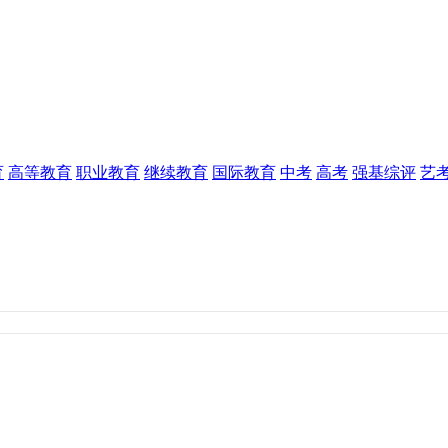
育
高等教育
职业教育
继续教育
国际教育
中考
高考
强基综评
艺