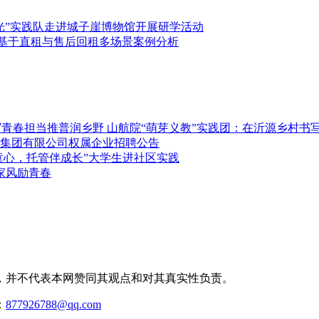
光”实践队走进城子崖博物馆开展研学活动
—基于直租与售后回租多场景案例分析
推普润乡野 山航院“萌芽义教”实践团：在沂源乡村书
集团有限公司权属企业招聘公告
童心，托管伴成长”大学生进社区实践
家风励青春
，并不代表本网赞同其观点和对其真实性负责。
：
877926788@qq.com