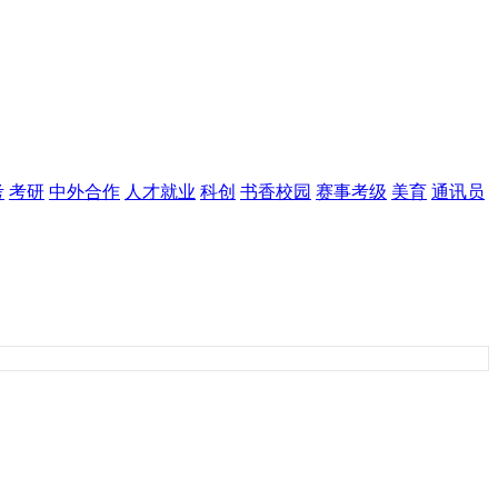
考
考研
中外合作
人才就业
科创
书香校园
赛事考级
美育
通讯员