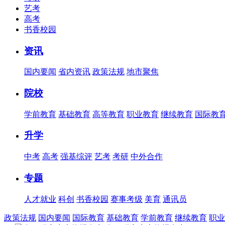
艺考
高考
书香校园
资讯
国内要闻
省内资讯
政策法规
地市聚焦
院校
学前教育
基础教育
高等教育
职业教育
继续教育
国际教
升学
中考
高考
强基综评
艺考
考研
中外合作
专题
人才就业
科创
书香校园
赛事考级
美育
通讯员
政策法规
国内要闻
国际教育
基础教育
学前教育
继续教育
职业