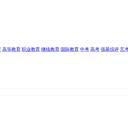
育
高等教育
职业教育
继续教育
国际教育
中考
高考
强基综评
艺