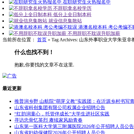
在职研究生火热报名中
不辞职拿名校学历
低分上全日制本科
就业信息集散站
港澳名校本科 考公考编不
不用辞职不耽误升职加薪
当前所在位置：
首页
»
Tag Archives: 山东外事职业大学朱亚
什么也找不到！
抱歉,你要找的文章不在这里.
最近更新
推普润乡野 山航院“萌芽义教”实践团：在沂源乡村书写
山东省科创集团有限公司权属企业招聘公告
“红韵润童心，托管伴成长”大学生进社区实践
寻访忠骨忆英烈 赓续家风励青春
山东第一医科大学第三附属医院2026年公开招聘人员公告
山东省妇幼保健院2026年公开招聘人员公告