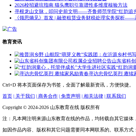
2026校招避坑指南 猫头鹰职引靠谱性多维度核验方法
寻根龙山文脉，叩问史前文明——齐鲁师范学院“红韵追
《领思熵见》首发 | 融资租赁业务财税处理实务探析—
教育资讯
山东省科创
“红韵润
寻访忠骨忆英烈 赓续
Ctrl+D
将本页面保存为书签，全面了解最新资讯，方便快捷。
首页
| 关于我们
| 商务合作
| 免责声明
| 相关法律
| 联系我们
Copyright © 2024-2026 山东教育在线 版权所有
注：凡本网注明来源山东教育在线的作品，均转载自其它媒体
如因作品内容、版权和其它问题需要同本网联系的。联系方式