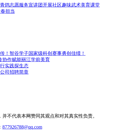
青鸽志愿服务宣讲团开展社区趣味武术美育课堂
青春担当
传！智谷学子国家级科创赛事勇创佳绩！
鲁协作赋能丽江学前美育
行实践探生态
公司招聘简章
，并不代表本网赞同其观点和对其真实性负责。
：
877926788@qq.com