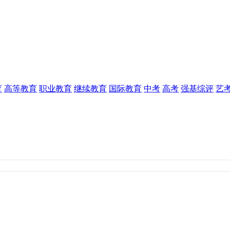
育
高等教育
职业教育
继续教育
国际教育
中考
高考
强基综评
艺