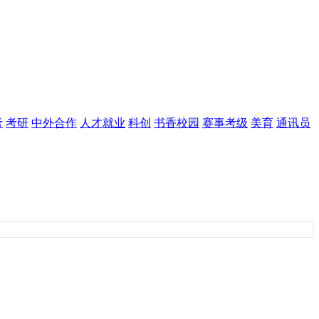
考
考研
中外合作
人才就业
科创
书香校园
赛事考级
美育
通讯员