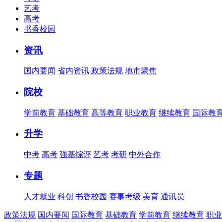
艺考
高考
书香校园
资讯
国内要闻
省内资讯
政策法规
地市聚焦
院校
学前教育
基础教育
高等教育
职业教育
继续教育
国际教
升学
中考
高考
强基综评
艺考
考研
中外合作
专题
人才就业
科创
书香校园
赛事考级
美育
通讯员
政策法规
国内要闻
国际教育
基础教育
学前教育
继续教育
职业