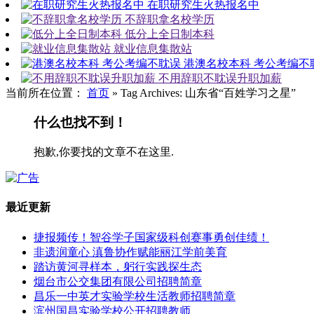
在职研究生火热报名中
不辞职拿名校学历
低分上全日制本科
就业信息集散站
港澳名校本科 考公考编不
不用辞职不耽误升职加薪
当前所在位置：
首页
»
Tag Archives: 山东省“百姓学习之星”
什么也找不到！
抱歉,你要找的文章不在这里.
最近更新
捷报频传！智谷学子国家级科创赛事勇创佳绩！
非遗润童心 滇鲁协作赋能丽江学前美育
踏访黄河寻样本，躬行实践探生态
烟台市公交集团有限公司招聘简章
昌乐一中英才实验学校生活教师招聘简章
滨州国昌实验学校公开招聘教师