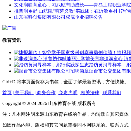
文化润疆育童心，习武励志助成长——青岛工程职业学院
推普润乡野 山航院“萌芽义教”实践团：在沂源乡村书写
山东省科创集团有限公司权属企业招聘公告
教育资讯
捷报频
非遗润童心 滇
踏访黄河寻样本，躬
烟台市公交集团有限
Ctrl+D
将本页面保存为书签，全面了解最新资讯，方便快捷。
首页
| 关于我们
| 商务合作
| 免责声明
| 相关法律
| 联系我们
Copyright © 2024-2026 山东教育在线 版权所有
注：凡本网注明来源山东教育在线的作品，均转载自其它媒体
如因作品内容、版权和其它问题需要同本网联系的。联系方式