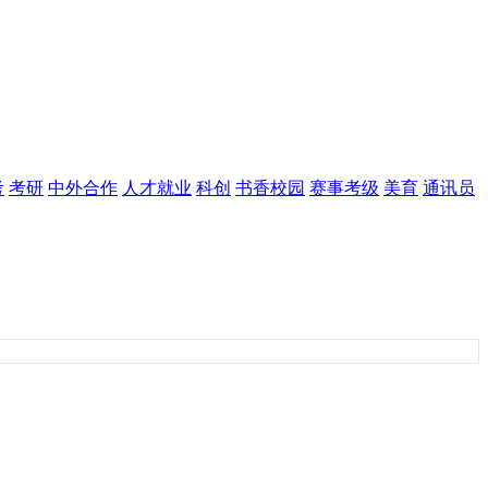
考
考研
中外合作
人才就业
科创
书香校园
赛事考级
美育
通讯员