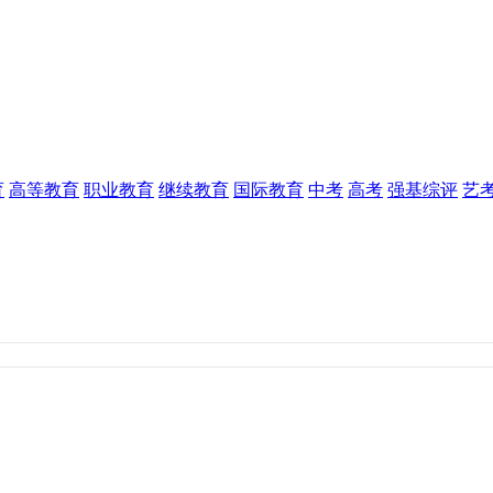
育
高等教育
职业教育
继续教育
国际教育
中考
高考
强基综评
艺