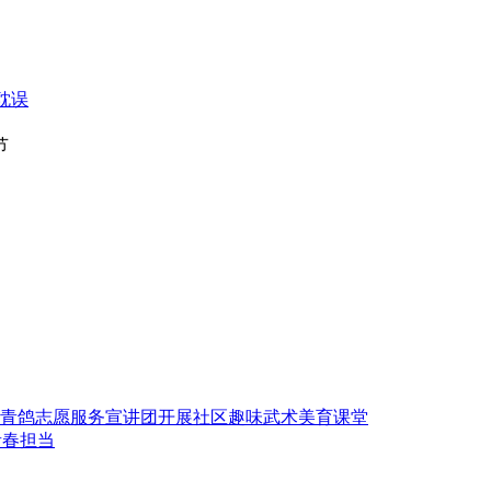
耽误
节
青鸽志愿服务宣讲团开展社区趣味武术美育课堂
青春担当