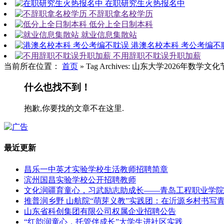
在职研究生火热报名中
不辞职拿名校学历
低分上全日制本科
就业信息集散站
港澳名校本科 考公考编不
不用辞职不耽误升职加薪
当前所在位置：
首页
»
Tag Archives: 山东大学2026年数学文化
什么也找不到！
抱歉,你要找的文章不在这里.
最近更新
昌乐一中英才实验学校生活教师招聘简章
滨州国昌实验学校公开招聘教师
文化润疆育童心，习武励志助成长——青岛工程职业学院
推普润乡野 山航院“萌芽义教”实践团：在沂源乡村书写
山东省科创集团有限公司权属企业招聘公告
“红韵润童心，托管伴成长”大学生进社区实践