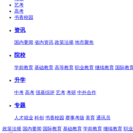
艺考
高考
书香校园
资讯
国内要闻
省内资讯
政策法规
地市聚焦
院校
学前教育
基础教育
高等教育
职业教育
继续教育
国际教
升学
中考
高考
强基综评
艺考
考研
中外合作
专题
人才就业
科创
书香校园
赛事考级
美育
通讯员
政策法规
国内要闻
国际教育
基础教育
学前教育
继续教育
职业