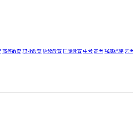
育
高等教育
职业教育
继续教育
国际教育
中考
高考
强基综评
艺