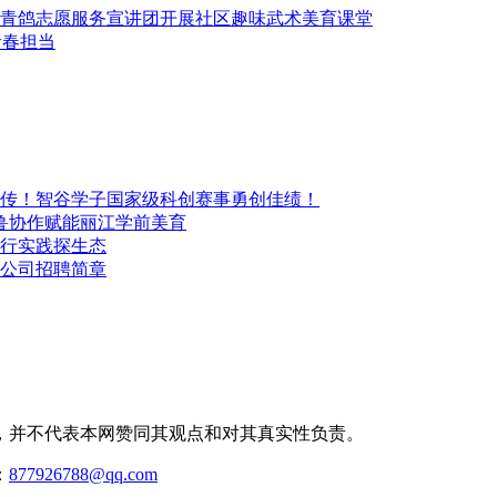
青鸽志愿服务宣讲团开展社区趣味武术美育课堂
青春担当
传！智谷学子国家级科创赛事勇创佳绩！
鲁协作赋能丽江学前美育
行实践探生态
公司招聘简章
，并不代表本网赞同其观点和对其真实性负责。
：
877926788@qq.com