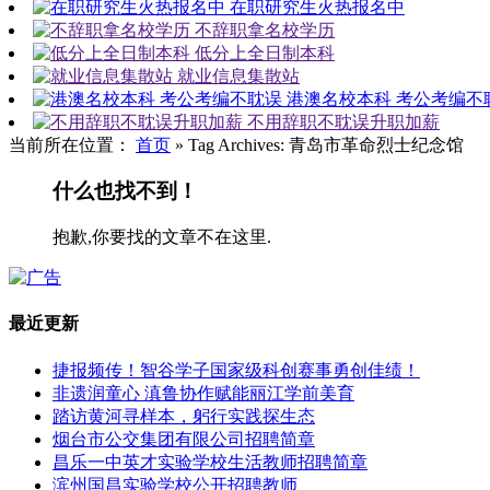
在职研究生火热报名中
不辞职拿名校学历
低分上全日制本科
就业信息集散站
港澳名校本科 考公考编不
不用辞职不耽误升职加薪
当前所在位置：
首页
»
Tag Archives: 青岛市革命烈士纪念馆
什么也找不到！
抱歉,你要找的文章不在这里.
最近更新
捷报频传！智谷学子国家级科创赛事勇创佳绩！
非遗润童心 滇鲁协作赋能丽江学前美育
踏访黄河寻样本，躬行实践探生态
烟台市公交集团有限公司招聘简章
昌乐一中英才实验学校生活教师招聘简章
滨州国昌实验学校公开招聘教师