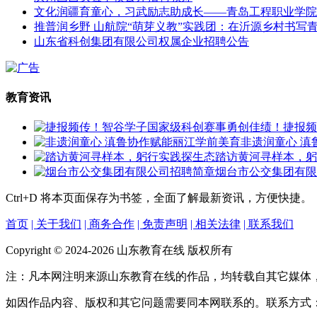
文化润疆育童心，习武励志助成长——青岛工程职业学院
推普润乡野 山航院“萌芽义教”实践团：在沂源乡村书写
山东省科创集团有限公司权属企业招聘公告
教育资讯
捷报频
非遗润童心 滇
踏访黄河寻样本，躬
烟台市公交集团有限
Ctrl+D
将本页面保存为书签，全面了解最新资讯，方便快捷。
首页
| 关于我们
| 商务合作
| 免责声明
| 相关法律
| 联系我们
Copyright © 2024-2026 山东教育在线 版权所有
注：凡本网注明来源山东教育在线的作品，均转载自其它媒体
如因作品内容、版权和其它问题需要同本网联系的。联系方式