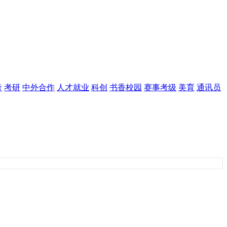
考
考研
中外合作
人才就业
科创
书香校园
赛事考级
美育
通讯员