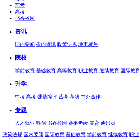
艺考
高考
书香校园
资讯
国内要闻
省内资讯
政策法规
地市聚焦
院校
学前教育
基础教育
高等教育
职业教育
继续教育
国际教
升学
中考
高考
强基综评
艺考
考研
中外合作
专题
人才就业
科创
书香校园
赛事考级
美育
通讯员
政策法规
国内要闻
国际教育
基础教育
学前教育
继续教育
职业