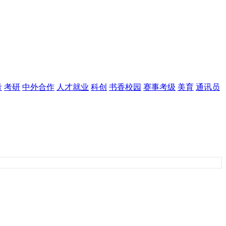
考
考研
中外合作
人才就业
科创
书香校园
赛事考级
美育
通讯员