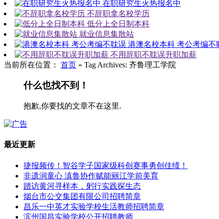
在职研究生火热报名中
不辞职拿名校学历
低分上全日制本科
就业信息集散站
港澳名校本科 考公考编不
不用辞职不耽误升职加薪
当前所在位置：
首页
»
Tag Archives: 齐鲁理工学院
什么也找不到！
抱歉,你要找的文章不在这里.
最近更新
捷报频传！智谷学子国家级科创赛事勇创佳绩！
非遗润童心 滇鲁协作赋能丽江学前美育
踏访黄河寻样本，躬行实践探生态
烟台市公交集团有限公司招聘简章
昌乐一中英才实验学校生活教师招聘简章
滨州国昌实验学校公开招聘教师