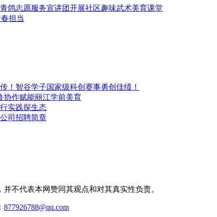
青鸽志愿服务宣讲团开展社区趣味武术美育课堂
青春担当
传！智谷学子国家级科创赛事勇创佳绩！
鲁协作赋能丽江学前美育
行实践探生态
公司招聘简章
，并不代表本网赞同其观点和对其真实性负责。
：
877926788@qq.com