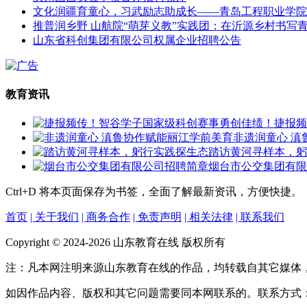
文化润疆育童心，习武励志助成长——青岛工程职业学院
推普润乡野 山航院“萌芽义教”实践团：在沂源乡村书写
山东省科创集团有限公司权属企业招聘公告
教育资讯
捷报频
非遗润童心 滇
踏访黄河寻样本，躬
烟台市公交集团有限
Ctrl+D
将本页面保存为书签，全面了解最新资讯，方便快捷。
首页
| 关于我们
| 商务合作
| 免责声明
| 相关法律
| 联系我们
Copyright © 2024-2026 山东教育在线 版权所有
注：凡本网注明来源山东教育在线的作品，均转载自其它媒体
如因作品内容、版权和其它问题需要同本网联系的。联系方式