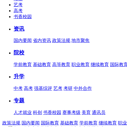
艺考
高考
书香校园
资讯
国内要闻
省内资讯
政策法规
地市聚焦
院校
学前教育
基础教育
高等教育
职业教育
继续教育
国际教
升学
中考
高考
强基综评
艺考
考研
中外合作
专题
人才就业
科创
书香校园
赛事考级
美育
通讯员
政策法规
国内要闻
国际教育
基础教育
学前教育
继续教育
职业