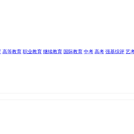
育
高等教育
职业教育
继续教育
国际教育
中考
高考
强基综评
艺