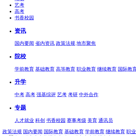
艺考
高考
书香校园
资讯
国内要闻
省内资讯
政策法规
地市聚焦
院校
学前教育
基础教育
高等教育
职业教育
继续教育
国际教
升学
中考
高考
强基综评
艺考
考研
中外合作
专题
人才就业
科创
书香校园
赛事考级
美育
通讯员
政策法规
国内要闻
国际教育
基础教育
学前教育
继续教育
职业