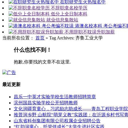
在职研究生火热报名中
不辞职拿名校学历
低分上全日制本科
就业信息集散站
港澳名校本科 考公考编不
不用辞职不耽误升职加薪
当前所在位置：
首页
»
Tag Archives: 齐鲁工业大学
什么也找不到！
抱歉,你要找的文章不在这里.
最近更新
昌乐一中英才实验学校生活教师招聘简章
滨州国昌实验学校公开招聘教师
文化润疆育童心，习武励志助成长——青岛工程职业学院
推普润乡野 山航院“萌芽义教”实践团：在沂源乡村书写
山东省科创集团有限公司权属企业招聘公告
“红韵润童心，托管伴成长”大学生进社区实践