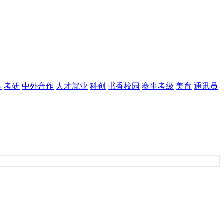
考
考研
中外合作
人才就业
科创
书香校园
赛事考级
美育
通讯员