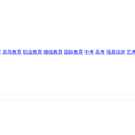
育
高等教育
职业教育
继续教育
国际教育
中考
高考
强基综评
艺