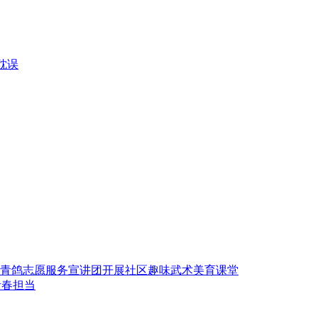
耽误
青鸽志愿服务宣讲团开展社区趣味武术美育课堂
青春担当