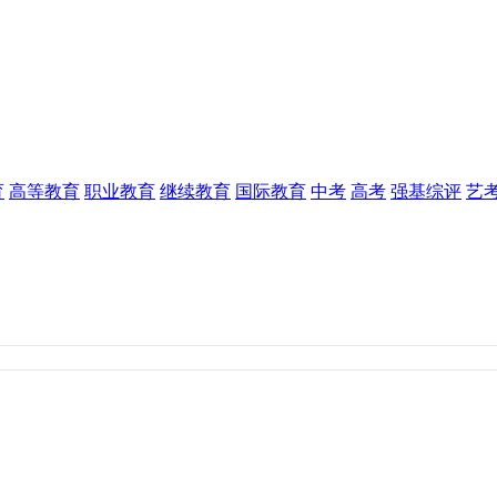
育
高等教育
职业教育
继续教育
国际教育
中考
高考
强基综评
艺