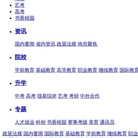
艺考
高考
书香校园
资讯
国内要闻
省内资讯
政策法规
地市聚焦
院校
学前教育
基础教育
高等教育
职业教育
继续教育
国际教
升学
中考
高考
强基综评
艺考
考研
中外合作
专题
人才就业
科创
书香校园
赛事考级
美育
通讯员
政策法规
国内要闻
国际教育
基础教育
学前教育
继续教育
职业