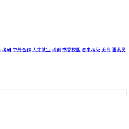
考
考研
中外合作
人才就业
科创
书香校园
赛事考级
美育
通讯员