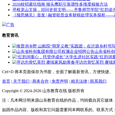
2026校招避坑指南 猫头鹰职引靠谱性多维度核验方法
寻根龙山文脉，叩问史前文明——齐鲁师范学院“红韵追
《领思熵见》首发 | 融资租赁业务财税处理实务探析—
教育资讯
山东省科创
“红韵润
寻访忠骨忆英烈 赓续
Ctrl+D
将本页面保存为书签，全面了解最新资讯，方便快捷。
首页
| 关于我们
| 商务合作
| 免责声明
| 相关法律
| 联系我们
Copyright © 2024-2026 山东教育在线 版权所有
注：凡本网注明来源山东教育在线的作品，均转载自其它媒体
如因作品内容、版权和其它问题需要同本网联系的。联系方式