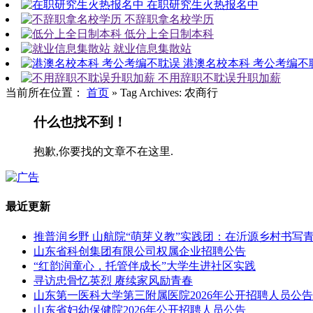
在职研究生火热报名中
不辞职拿名校学历
低分上全日制本科
就业信息集散站
港澳名校本科 考公考编不
不用辞职不耽误升职加薪
当前所在位置：
首页
»
Tag Archives: 农商行
什么也找不到！
抱歉,你要找的文章不在这里.
最近更新
推普润乡野 山航院“萌芽义教”实践团：在沂源乡村书写
山东省科创集团有限公司权属企业招聘公告
“红韵润童心，托管伴成长”大学生进社区实践
寻访忠骨忆英烈 赓续家风励青春
山东第一医科大学第三附属医院2026年公开招聘人员公告
山东省妇幼保健院2026年公开招聘人员公告