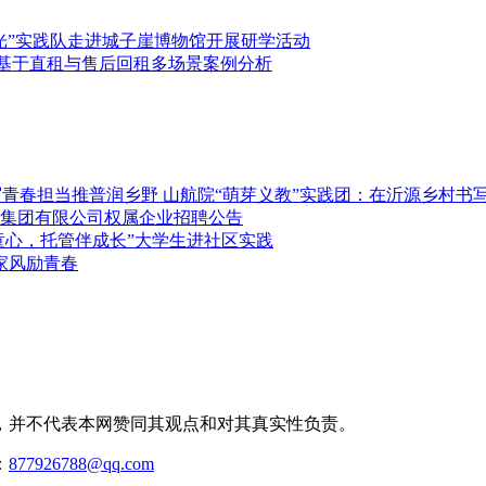
光”实践队走进城子崖博物馆开展研学活动
—基于直租与售后回租多场景案例分析
推普润乡野 山航院“萌芽义教”实践团：在沂源乡村书
集团有限公司权属企业招聘公告
童心，托管伴成长”大学生进社区实践
家风励青春
，并不代表本网赞同其观点和对其真实性负责。
：
877926788@qq.com