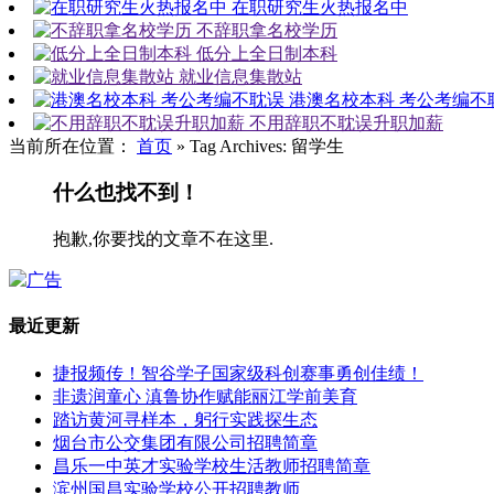
在职研究生火热报名中
不辞职拿名校学历
低分上全日制本科
就业信息集散站
港澳名校本科 考公考编不
不用辞职不耽误升职加薪
当前所在位置：
首页
»
Tag Archives: 留学生
什么也找不到！
抱歉,你要找的文章不在这里.
最近更新
捷报频传！智谷学子国家级科创赛事勇创佳绩！
非遗润童心 滇鲁协作赋能丽江学前美育
踏访黄河寻样本，躬行实践探生态
烟台市公交集团有限公司招聘简章
昌乐一中英才实验学校生活教师招聘简章
滨州国昌实验学校公开招聘教师