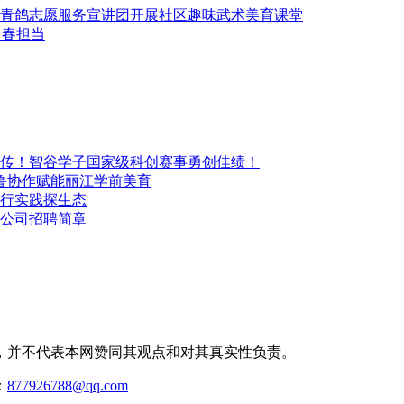
青鸽志愿服务宣讲团开展社区趣味武术美育课堂
青春担当
传！智谷学子国家级科创赛事勇创佳绩！
鲁协作赋能丽江学前美育
行实践探生态
公司招聘简章
，并不代表本网赞同其观点和对其真实性负责。
：
877926788@qq.com