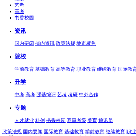
艺考
高考
书香校园
资讯
国内要闻
省内资讯
政策法规
地市聚焦
院校
学前教育
基础教育
高等教育
职业教育
继续教育
国际教
升学
中考
高考
强基综评
艺考
考研
中外合作
专题
人才就业
科创
书香校园
赛事考级
美育
通讯员
政策法规
国内要闻
国际教育
基础教育
学前教育
继续教育
职业