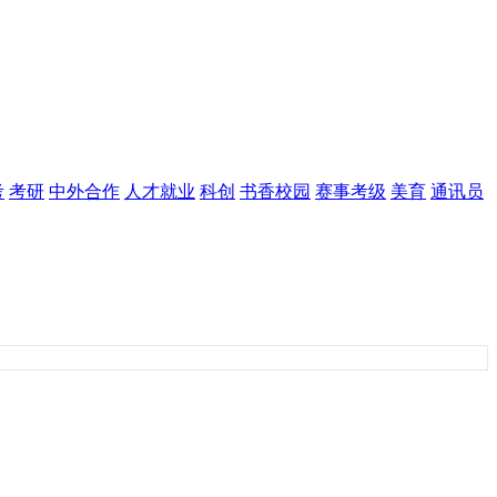
考
考研
中外合作
人才就业
科创
书香校园
赛事考级
美育
通讯员