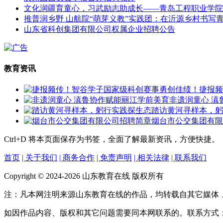
文化润疆育童心，习武励志助成长——青岛工程职业学院
推普润乡野 山航院“萌芽义教”实践团：在沂源乡村书写
山东省科创集团有限公司权属企业招聘公告
教育资讯
捷报频
非遗润童心 滇
踏访黄河寻样本，躬
烟台市公交集团有限
Ctrl+D
将本页面保存为书签，全面了解最新资讯，方便快捷。
首页
| 关于我们
| 商务合作
| 免责声明
| 相关法律
| 联系我们
Copyright © 2024-2026 山东教育在线 版权所有
注：凡本网注明来源山东教育在线的作品，均转载自其它媒体
如因作品内容、版权和其它问题需要同本网联系的。联系方式