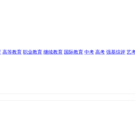
育
高等教育
职业教育
继续教育
国际教育
中考
高考
强基综评
艺