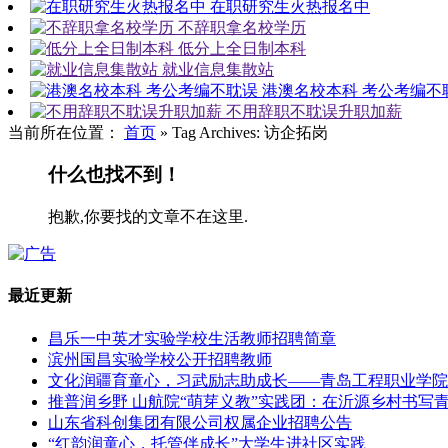
在职研究生火热报名中
不辞职拿名校学历
低分上全日制本科
就业信息集散站
港澳名校本科 考公考编不
不用辞职不耽误升职加薪
当前所在位置：
首页
»
Tag Archives: 访企拓岗
什么也找不到！
抱歉,你要找的文章不在这里.
最近更新
昌乐一中英才实验学校生活教师招聘简章
滨州国昌实验学校公开招聘教师
文化润疆育童心，习武励志助成长——青岛工程职业学院
推普润乡野 山航院“萌芽义教”实践团：在沂源乡村书写
山东省科创集团有限公司权属企业招聘公告
“红韵润童心，托管伴成长”大学生进社区实践