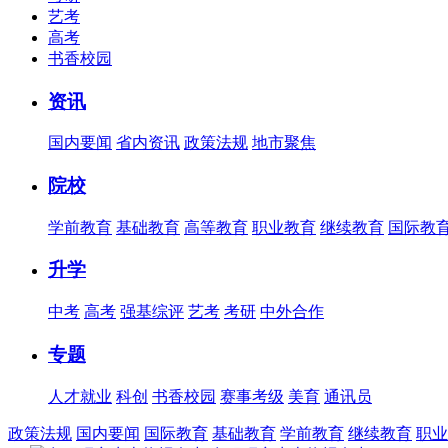
艺考
高考
书香校园
资讯
国内要闻
省内资讯
政策法规
地市聚焦
院校
学前教育
基础教育
高等教育
职业教育
继续教育
国际教
升学
中考
高考
强基综评
艺考
考研
中外合作
专题
人才就业
科创
书香校园
赛事考级
美育
通讯员
政策法规
国内要闻
国际教育
基础教育
学前教育
继续教育
职业