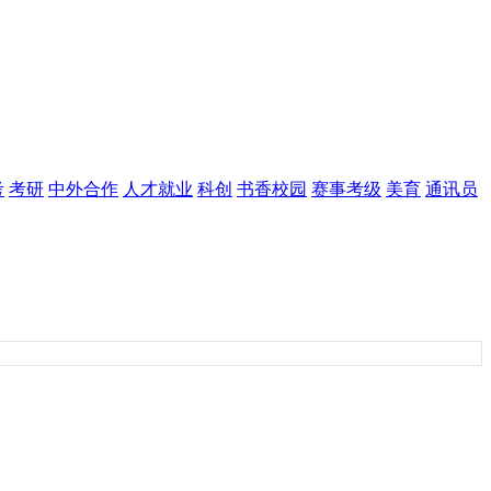
考
考研
中外合作
人才就业
科创
书香校园
赛事考级
美育
通讯员