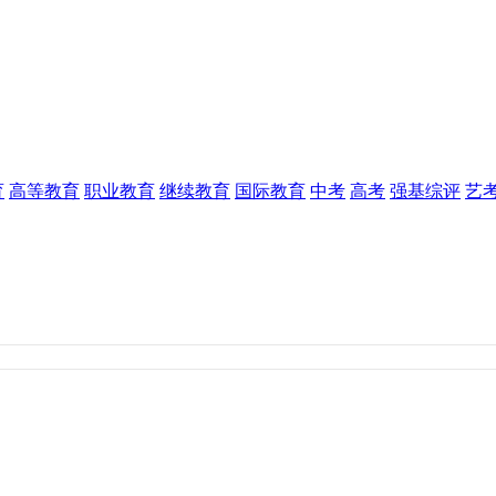
育
高等教育
职业教育
继续教育
国际教育
中考
高考
强基综评
艺