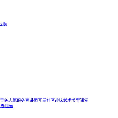
耽误
青鸽志愿服务宣讲团开展社区趣味武术美育课堂
青春担当