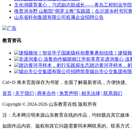
文化润疆育童心，习武励志助成长——青岛工程职业学院
推普润乡野 山航院“萌芽义教”实践团：在沂源乡村书写
山东省科创集团有限公司权属企业招聘公告
教育资讯
捷报频
非遗润童心 滇
踏访黄河寻样本，躬
烟台市公交集团有限
Ctrl+D
将本页面保存为书签，全面了解最新资讯，方便快捷。
首页
| 关于我们
| 商务合作
| 免责声明
| 相关法律
| 联系我们
Copyright © 2024-2026 山东教育在线 版权所有
注：凡本网注明来源山东教育在线的作品，均转载自其它媒体
如因作品内容、版权和其它问题需要同本网联系的。联系方式