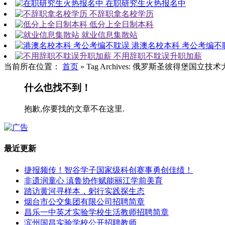
在职研究生火热报名中
不辞职拿名校学历
低分上全日制本科
就业信息集散站
港澳名校本科 考公考编不
不用辞职不耽误升职加薪
当前所在位置：
首页
»
Tag Archives: 俄罗斯圣彼得堡国立技
什么也找不到！
抱歉,你要找的文章不在这里.
最近更新
捷报频传！智谷学子国家级科创赛事勇创佳绩！
非遗润童心 滇鲁协作赋能丽江学前美育
踏访黄河寻样本，躬行实践探生态
烟台市公交集团有限公司招聘简章
昌乐一中英才实验学校生活教师招聘简章
滨州国昌实验学校公开招聘教师