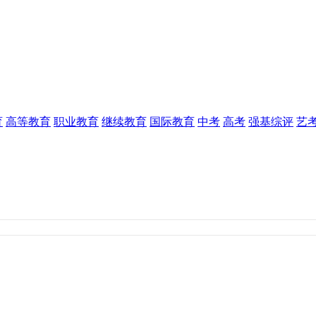
育
高等教育
职业教育
继续教育
国际教育
中考
高考
强基综评
艺