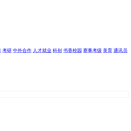
考
考研
中外合作
人才就业
科创
书香校园
赛事考级
美育
通讯员