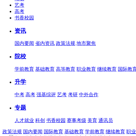
艺考
高考
书香校园
资讯
国内要闻
省内资讯
政策法规
地市聚焦
院校
学前教育
基础教育
高等教育
职业教育
继续教育
国际教
升学
中考
高考
强基综评
艺考
考研
中外合作
专题
人才就业
科创
书香校园
赛事考级
美育
通讯员
政策法规
国内要闻
国际教育
基础教育
学前教育
继续教育
职业