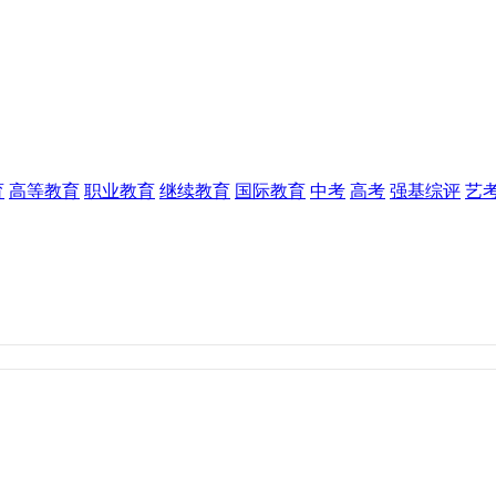
育
高等教育
职业教育
继续教育
国际教育
中考
高考
强基综评
艺