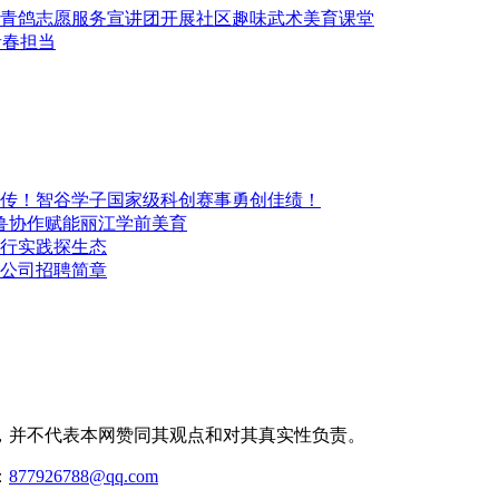
青鸽志愿服务宣讲团开展社区趣味武术美育课堂
青春担当
传！智谷学子国家级科创赛事勇创佳绩！
鲁协作赋能丽江学前美育
行实践探生态
公司招聘简章
，并不代表本网赞同其观点和对其真实性负责。
：
877926788@qq.com