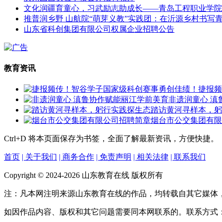
文化润疆育童心，习武励志助成长——青岛工程职业学院
推普润乡野 山航院“萌芽义教”实践团：在沂源乡村书写
山东省科创集团有限公司权属企业招聘公告
教育资讯
捷报频
非遗润童心 滇
踏访黄河寻样本，躬
烟台市公交集团有限
Ctrl+D
将本页面保存为书签，全面了解最新资讯，方便快捷。
首页
| 关于我们
| 商务合作
| 免责声明
| 相关法律
| 联系我们
Copyright © 2024-2026 山东教育在线 版权所有
注：凡本网注明来源山东教育在线的作品，均转载自其它媒体
如因作品内容、版权和其它问题需要同本网联系的。联系方式