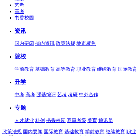
艺考
高考
书香校园
资讯
国内要闻
省内资讯
政策法规
地市聚焦
院校
学前教育
基础教育
高等教育
职业教育
继续教育
国际教
升学
中考
高考
强基综评
艺考
考研
中外合作
专题
人才就业
科创
书香校园
赛事考级
美育
通讯员
政策法规
国内要闻
国际教育
基础教育
学前教育
继续教育
职业