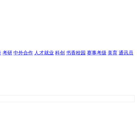
考
考研
中外合作
人才就业
科创
书香校园
赛事考级
美育
通讯员