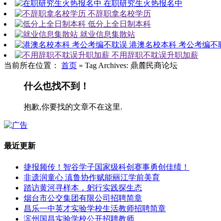
在职研究生火热报名中
不辞职拿名校学历
低分上全日制本科
就业信息集散站
港澳名校本科 考公考编不
不用辞职不耽误升职加薪
当前所在位置：
首页
»
Tag Archives: 鼎麓民商论坛
什么也找不到！
抱歉,你要找的文章不在这里.
最近更新
捷报频传！智谷学子国家级科创赛事勇创佳绩！
非遗润童心 滇鲁协作赋能丽江学前美育
踏访黄河寻样本，躬行实践探生态
烟台市公交集团有限公司招聘简章
昌乐一中英才实验学校生活教师招聘简章
滨州国昌实验学校公开招聘教师