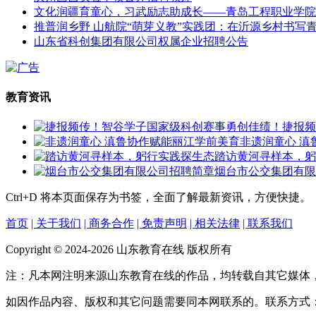
文化润疆育童心，习武励志助成长——青岛工程职业学院
推普润乡野 山航院“萌芽义教”实践团：在沂源乡村书写
山东省科创集团有限公司权属企业招聘公告
教育资讯
捷报频
非遗润童心 滇
踏访黄河寻样本，躬
烟台市公交集团有限
Ctrl+D
将本页面保存为书签，全面了解最新资讯，方便快捷。
首页
| 关于我们
| 商务合作
| 免责声明
| 相关法律
| 联系我们
Copyright © 2024-2026 山东教育在线 版权所有
注：凡本网注明来源山东教育在线的作品，均转载自其它媒体
如因作品内容、版权和其它问题需要同本网联系的。联系方式