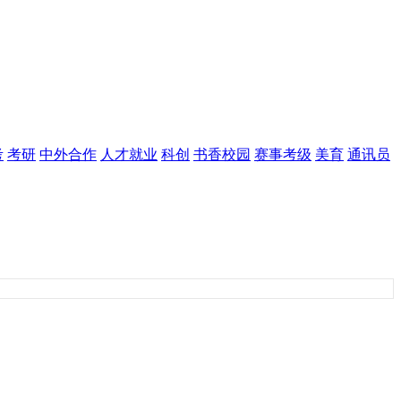
考
考研
中外合作
人才就业
科创
书香校园
赛事考级
美育
通讯员