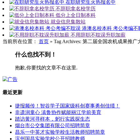
在职研究生火热报名中
不辞职拿名校学历
低分上全日制本科
就业信息集散站
港澳名校本科 考公考编不
不用辞职不耽误升职加薪
当前所在位置：
首页
»
Tag Archives: 第二届全国农机成果推
什么也找不到！
抱歉,你要找的文章不在这里.
最近更新
捷报频传！智谷学子国家级科创赛事勇创佳绩！
非遗润童心 滇鲁协作赋能丽江学前美育
踏访黄河寻样本，躬行实践探生态
烟台市公交集团有限公司招聘简章
昌乐一中英才实验学校生活教师招聘简章
滨州国昌实验学校公开招聘教师