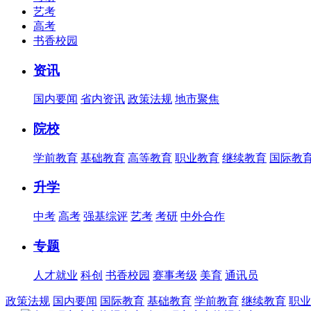
艺考
高考
书香校园
资讯
国内要闻
省内资讯
政策法规
地市聚焦
院校
学前教育
基础教育
高等教育
职业教育
继续教育
国际教
升学
中考
高考
强基综评
艺考
考研
中外合作
专题
人才就业
科创
书香校园
赛事考级
美育
通讯员
政策法规
国内要闻
国际教育
基础教育
学前教育
继续教育
职业