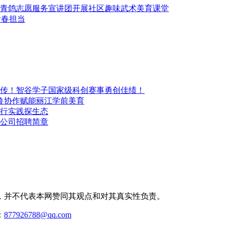
青鸽志愿服务宣讲团开展社区趣味武术美育课堂
青春担当
传！智谷学子国家级科创赛事勇创佳绩！
鲁协作赋能丽江学前美育
行实践探生态
公司招聘简章
，并不代表本网赞同其观点和对其真实性负责。
：
877926788@qq.com