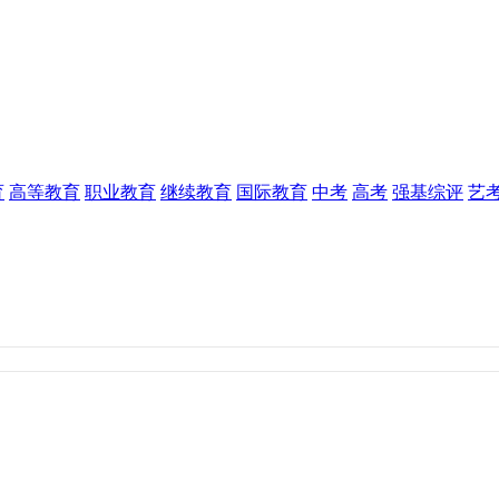
育
高等教育
职业教育
继续教育
国际教育
中考
高考
强基综评
艺