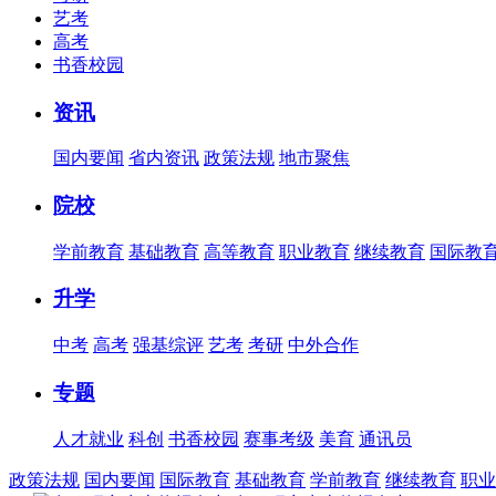
艺考
高考
书香校园
资讯
国内要闻
省内资讯
政策法规
地市聚焦
院校
学前教育
基础教育
高等教育
职业教育
继续教育
国际教
升学
中考
高考
强基综评
艺考
考研
中外合作
专题
人才就业
科创
书香校园
赛事考级
美育
通讯员
政策法规
国内要闻
国际教育
基础教育
学前教育
继续教育
职业