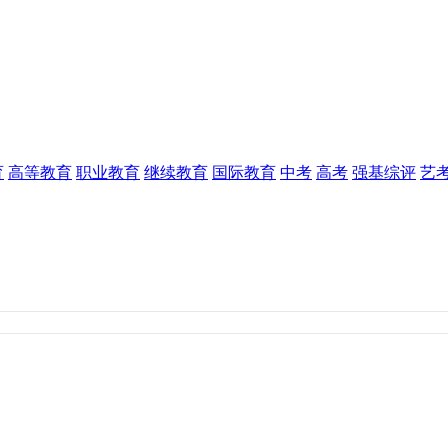
育
高等教育
职业教育
继续教育
国际教育
中考
高考
强基综评
艺