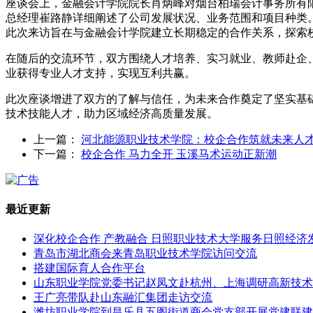
座谈会上，金融会计学院院长肖炳峰对烟台柏瑞会计事务所有
总经理崔路静详细阐述了公司发展状况、业务范围和项目种类
此次来访旨在与金融会计学院建立长期稳定的合作关系，探索
在随后的交流环节，双方围绕人才培养、实习就业、教师赴企
业获得专业人才支持，实现互利共赢。
此次座谈增进了双方的了解与信任，为未来合作奠定了坚实基
技术技能人才，助力区域经济高质量发展。
上一篇：
河北能源职业技术学院：校企合作筑就未来人
下一篇：
校企合作 马力全开 玉溪马术运动正新潮
最近更新
深化校企合作 产教融合 日照职业技术大学服务日照经济
青岛市湖北商会来青岛职业技术学院访问交流
搭建国际育人合作平台
山东职业学院党委书记赵凤文赴杭州、上海调研高新技术
王广亮带队赴山东融汇集团走访交流
潍坊职业学院到昌乐县五图街道商会党支部开展党建联建