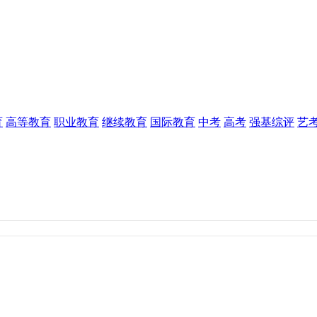
育
高等教育
职业教育
继续教育
国际教育
中考
高考
强基综评
艺