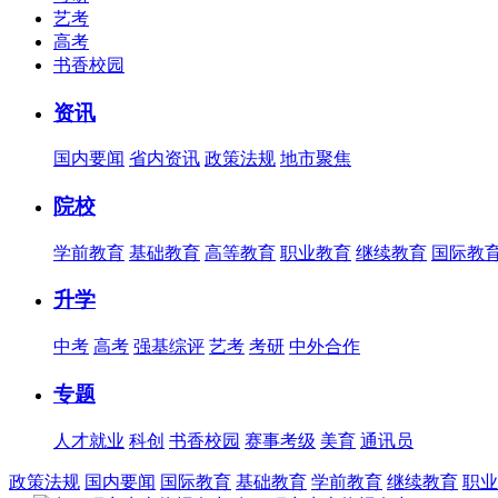
艺考
高考
书香校园
资讯
国内要闻
省内资讯
政策法规
地市聚焦
院校
学前教育
基础教育
高等教育
职业教育
继续教育
国际教
升学
中考
高考
强基综评
艺考
考研
中外合作
专题
人才就业
科创
书香校园
赛事考级
美育
通讯员
政策法规
国内要闻
国际教育
基础教育
学前教育
继续教育
职业