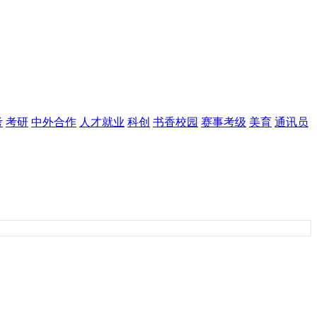
考
考研
中外合作
人才就业
科创
书香校园
赛事考级
美育
通讯员