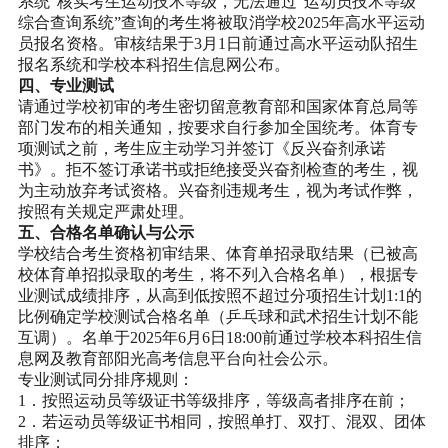
系统”核实考生运动技术等级，无法通过“运动员技术等级
综合查询系统”查询的考生将被取消学校2025年高水平运动
员报名资格。审核结果于3月1日前通过高水平运动队招生
报名系统和学校本科招生信息网公布。
四、专业测试
请通过学校初审的考生密切留意教育部和国家体育总局等
部门发布的相关通知，按要求自行参加全国统考。体育专
项测试之前，考生应主动学习并签订《反兴奋剂承诺
书》。拒不签订承诺书或拒绝接受兴奋剂检查的考生，视
为主动放弃考试资格。兴奋剂违规考生，视为考试作弊，
按照有关规定严肃处理。
五、合格名单确认与公示
学校结合考生资格初审结果、体育单招录取结果（已被高
校体育单招拟录取的考生，将不列入合格名单），根据专
业测试成绩排序，从高到低按照不超过分项招生计划1:1的
比例确定学校测试合格名单（乒乓球和武术招生计划不能
互调）。名单于2025年6月6日18:00前通过学校本科招生信
息网及教育部阳光高考信息平台向社会公示。
专业测试同分排序规则：
1．按照运动员等级证书等级排序，等级高者排序在前；
2．若运动员等级证书相同，按照单打、双打、混双、团体
排序；