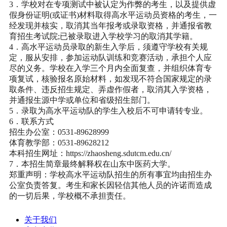
3．学校对在专项测试中被认定为作弊的考生，以及提供虚
假身份证明(或证书)材料取得高水平运动员资格的考生，一
经发现并核实，取消其当年报考或录取资格，并通报省教
育招生考试院;已被录取进入学校学习的取消其学籍。
4．高水平运动员录取的新生入学后，须遵守学校有关规
定，服从安排，参加运动队训练和竞赛活动，承担个人应
尽的义务。学校在入学三个月内全面复查，并组织体育专
项复试，核验报名原始材料，如发现不符合国家规定的录
取条件、违反招生规定、弄虚作假者，取消其入学资格，
并通报生源中学或单位和省级招生部门。
5．录取为高水平运动队的学生入校后不可申请转专业。
6．联系方式
招生办公室：0531-89628999
体育教学部：0531-89628212
本科招生网址：https://zhaosheng.sdutcm.edu.cn/
7．本招生简章最终解释权在山东中医药大学。
郑重声明：学校高水平运动队招生的所有事宜均由招生办
公室负责答复。考生和家长因轻信其他人员的许诺而造成
的一切后果，学校概不承担责任。
关于我们