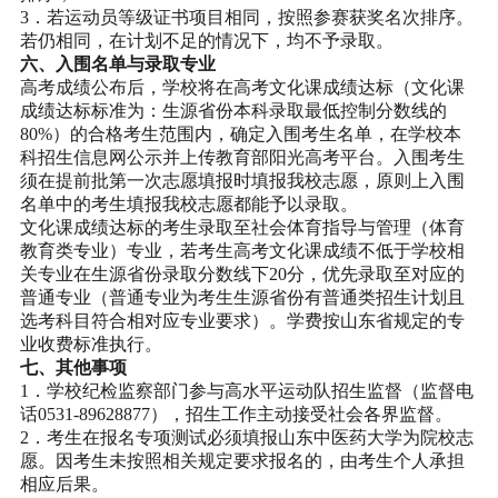
3．若运动员等级证书项目相同，按照参赛获奖名次排序。
若仍相同，在计划不足的情况下，均不予录取。
六、入围名单与录取专业
高考成绩公布后，学校将在高考文化课成绩达标（文化课
成绩达标标准为：生源省份本科录取最低控制分数线的
80%）的合格考生范围内，确定入围考生名单，在学校本
科招生信息网公示并上传教育部阳光高考平台。入围考生
须在提前批第一次志愿填报时填报我校志愿，原则上入围
名单中的考生填报我校志愿都能予以录取。
文化课成绩达标的考生录取至社会体育指导与管理（体育
教育类专业）专业，若考生高考文化课成绩不低于学校相
关专业在生源省份录取分数线下20分，优先录取至对应的
普通专业（普通专业为考生生源省份有普通类招生计划且
选考科目符合相对应专业要求）。学费按山东省规定的专
业收费标准执行。
七、其他事项
1．学校纪检监察部门参与高水平运动队招生监督（监督电
话0531-89628877），招生工作主动接受社会各界监督。
2．考生在报名专项测试必须填报山东中医药大学为院校志
愿。因考生未按照相关规定要求报名的，由考生个人承担
相应后果。