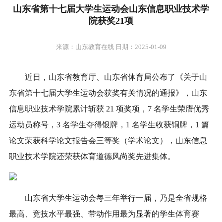
山东省第十七届大学生运动会山东信息职业技术学
院获奖21项
来源：山东教育在线 日期：2025-01-09
近日，山东省教育厅、山东省体育局公布了《关于山
东省第十七届大学生运动会获奖有关情况的通报》，山东
信息职业技术学院累计斩获 21 项奖项，7 名学生荣膺优秀
运动员称号，3 名学生夺得银牌，1 名学生收获铜牌，1 篇
论文荣获科学论文报告会三等奖（学术论文），山东信息
职业技术学院还荣获体育道德风尚奖先进集体。
山东省大学生运动会每三年举行一届，乃是全省规格
最高、竞技水平最强、带动作用最为显著的学生体育赛