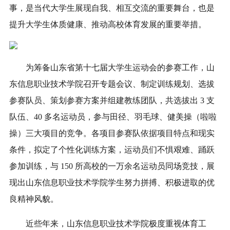
事，是当代大学生展现自我、相互交流的重要舞台，也是
提升大学生体质健康、推动高校体育发展的重要举措。
为筹备山东省第十七届大学生运动会的参赛工作，山
东信息职业技术学院召开专题会议、制定训练规划、选拔
参赛队员、策划参赛方案并组建教练团队，共选拔出 3 支
队伍、40 多名运动员，参与田径、羽毛球、健美操（啦啦
操）三大项目的竞争。各项目参赛队依据项目特点和现实
条件，拟定了个性化训练方案，运动员们不惧艰难、踊跃
参加训练，与 150 所高校的一万余名运动员同场竞技，展
现出山东信息职业技术学院学生努力拼搏、积极进取的优
良精神风貌。
近些年来，山东信息职业技术学院极度重视体育工