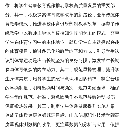
作，将学生健康教育视作推动学校高质量发展的重要部
分。其一，积极探索体育教学改革的新路径，变革传统体
育教学模式，推进学校体育俱乐部制教学改革。摒弃了传
统教学中以教师主导课堂传授知识技能为主的模式，尊重
学生在体育学习中的主体地位，鼓励学生自主选择感兴趣
的体育项目，通过多元化的教学内容和方式，引导学生认
识到体育运动是应当长期坚持的良好习惯，激发学生长期
参与体育锻炼的内在动力。其二，规范早操管理，提升学
生身体素质，培育学生的纪律意识和团队精神。制定合理
的早操制度，明确出操时间与频次，规范考勤要求，确保
学生动作规范、标准，避免因动作不规范导致运动损伤，
保证锻炼效果。其三，制定学生体质健康提升实施方案，
达成了体质健康达标既定目标。山东信息职业技术学院高
度重视体测数据的收集，更注重数据的分析与应用，依据