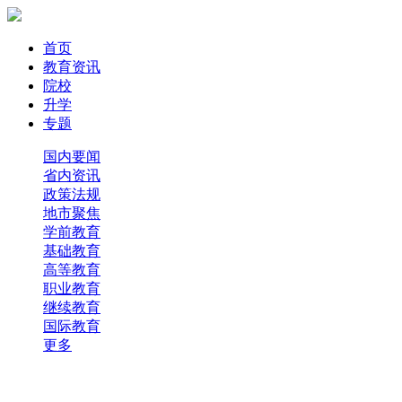
首页
教育资讯
院校
升学
专题
国内要闻
省内资讯
政策法规
地市聚焦
学前教育
基础教育
高等教育
职业教育
继续教育
国际教育
更多