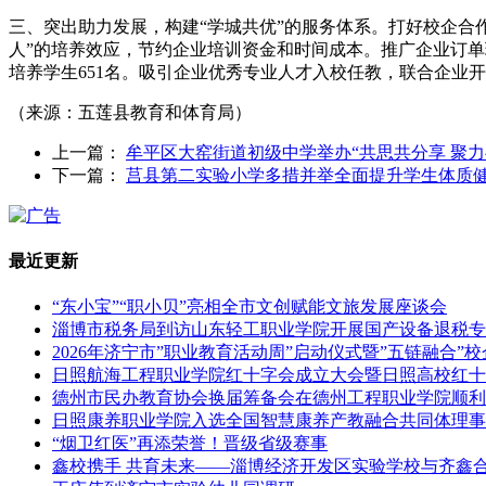
三、突出助力发展，构建“学城共优”的服务体系。打好校企合作
人”的培养效应，节约企业培训资金和时间成本。推广企业订单
培养学生651名。吸引企业优秀专业人才入校任教，联合企业
（来源：五莲县教育和体育局）
上一篇：
牟平区大窑街道初级中学举办“共思共分享 聚
下一篇：
莒县第二实验小学多措并举全面提升学生体质
最近更新
“东小宝”“职小贝”亮相全市文创赋能文旅发展座谈会
淄博市税务局到访山东轻工职业学院开展国产设备退税专
2026年济宁市”职业教育活动周”启动仪式暨”五链融合
日照航海工程职业学院红十字会成立大会暨日照高校红十
德州市民办教育协会换届筹备会在德州工程职业学院顺利
日照康养职业学院入选全国智慧康养产教融合共同体理事
“烟卫红医”再添荣誉！晋级省级赛事
鑫校携手 共育未来——淄博经济开发区实验学校与齐鑫