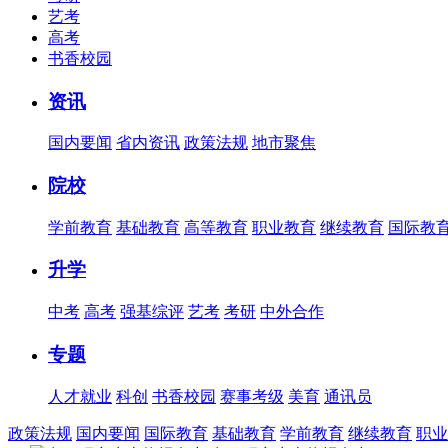
艺考
高考
书香校园
资讯
国内要闻
省内资讯
政策法规
地市聚焦
院校
学前教育
基础教育
高等教育
职业教育
继续教育
国际教
升学
中考
高考
强基综评
艺考
考研
中外合作
专题
人才就业
科创
书香校园
赛事考级
美育
通讯员
政策法规
国内要闻
国际教育
基础教育
学前教育
继续教育
职业