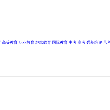
育
高等教育
职业教育
继续教育
国际教育
中考
高考
强基综评
艺