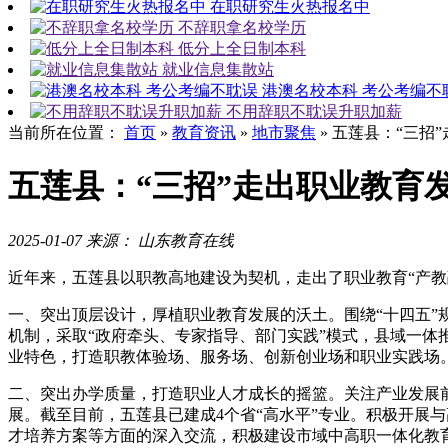
在职研究生火热报名中
不辞职拿名校学历
低分上全日制本科
就业信息集散站
港澳名校本科 考公考编不
不用辞职不耽误升职加薪
当前所在位置：
首页
»
教育资讯
»
地市聚焦
»
五莲县：“三招
五莲县：“三招”走出职业教育
2025-01-07
来源： 山东教育在线
近年来，五莲县以职教高地建设为契机，走出了职业教育“产教
一、突出顶层设计，厚植职业教育发展的沃土。围绕“十四五”规
机制，采取“政府牵头、专家指导、部门实践”模式，县域一
业特色，打造职教体验场、服务场、创新创业场和职业实践场。截
二、突出办学质量，打造职业人才成长的摇篮。关注产业发展
展。截至目前，五莲县已建成4个省“高水平”专业。积极开展与高
才培养方案等方面的深入交流，积极建设市域中高职一体化教育