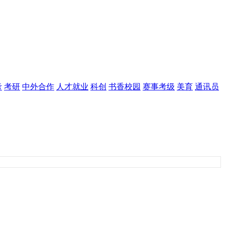
考
考研
中外合作
人才就业
科创
书香校园
赛事考级
美育
通讯员