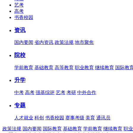
艺考
高考
书香校园
资讯
国内要闻
省内资讯
政策法规
地市聚焦
院校
学前教育
基础教育
高等教育
职业教育
继续教育
国际教
升学
中考
高考
强基综评
艺考
考研
中外合作
专题
人才就业
科创
书香校园
赛事考级
美育
通讯员
政策法规
国内要闻
国际教育
基础教育
学前教育
继续教育
职业