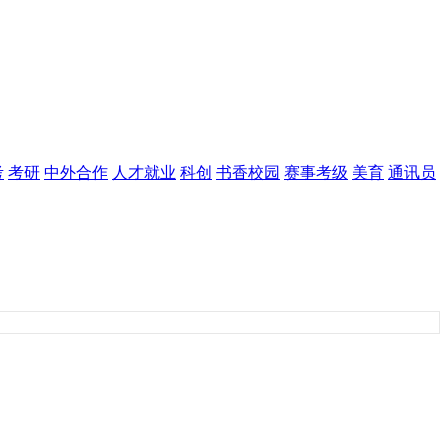
考
考研
中外合作
人才就业
科创
书香校园
赛事考级
美育
通讯员