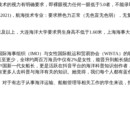
术的视力有明确要求，即裸眼视力任何一眼低于5.0者，不能录
-2021)，航海技术专业：要求辨色力正常（无色盲无色弱），无复
及以上，大连海洋大学要求男生身高不低于1.60米，上海海事大学
际海事组织（IMO）与女性国际航运和贸易协会（WISTA）的
甚至更少，全球约两百万海员中仅有2%是女性，能晋升到船长
中国新一代女船长，更是活跃在抖音平台的海洋科普知识创作者
有更多人去科普与海洋有关的知识。她觉得，我们每个人都有蓝
。对于有志于从事海洋运输、船舶管理等相关工作的学生来说，