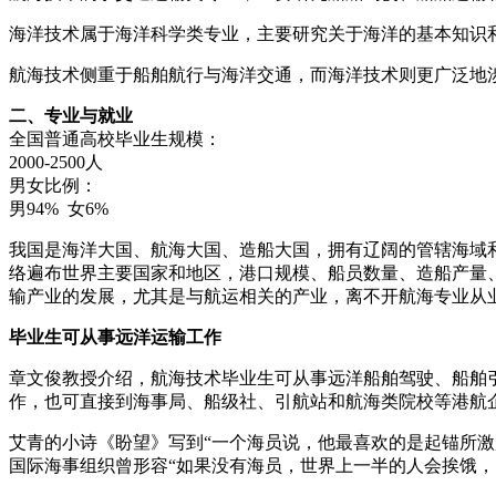
海洋技术属于海洋科学类专业，主要研究关于海洋的基本知识
航海技术侧重于船舶航行与海洋交通，而海洋技术则更广泛地
二、
专业与就业
全国普通高校毕业生规模：
2000-2500人
男女比例：
男94%
女6%
我国是海洋大国、航海大国、造船大国，拥有辽阔的管辖海域
络遍布世界主要国家和地区，港口规模、船员数量、造船产量
输产业的发展，尤其是与航运相关的产业，离不开航海专业从
毕业生可从事远洋运输工作
章文俊教授介绍，航海技术毕业生可从事远洋船舶驾驶、船舶
作，也可直接到海事局、船级社、引航站和航海类院校等港航
艾青的小诗《盼望》写到“一个海员说，他最喜欢的是起锚所
国际海事组织曾形容“如果没有海员，世界上一半的人会挨饿，