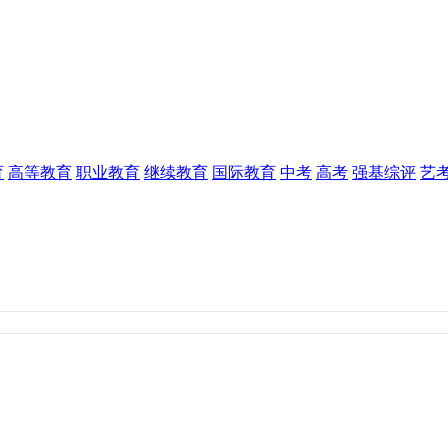
育
高等教育
职业教育
继续教育
国际教育
中考
高考
强基综评
艺