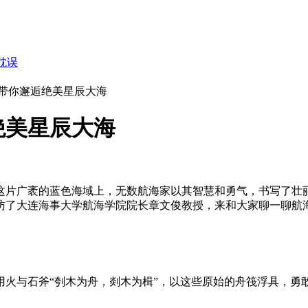
耽误
带你邂逅绝美星辰大海
绝美星辰大海
这片广袤的蓝色海域上，无数航海家以其智慧和勇气，书写了壮
访了大连海事大学航海学院院长章文俊教授，来和大家聊一聊航
运用火与石斧“刳木为舟，剡木为楫”，以这些原始的舟筏浮具，