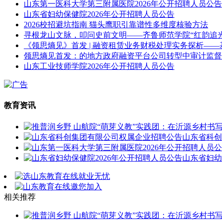
山东第一医科大学第三附属医院2026年公开招聘人员公告
山东省妇幼保健院2026年公开招聘人员公告
2026校招避坑指南 猫头鹰职引靠谱性多维度核验方法
寻根龙山文脉，叩问史前文明——齐鲁师范学院“红韵追
《领思熵见》首发 | 融资租赁业务财税处理实务探析—
领思熵见首发：的地方政府融资平台公司转型中审计监督
山东工业技师学院2026年公开招聘人员公告
教育资讯
山东省科创
山东省妇幼
相关推荐