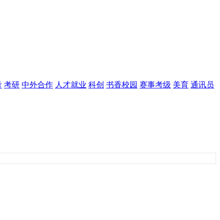
考
考研
中外合作
人才就业
科创
书香校园
赛事考级
美育
通讯员