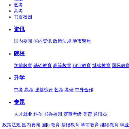
艺考
高考
书香校园
资讯
国内要闻
省内资讯
政策法规
地市聚焦
院校
学前教育
基础教育
高等教育
职业教育
继续教育
国际教
升学
中考
高考
强基综评
艺考
考研
中外合作
专题
人才就业
科创
书香校园
赛事考级
美育
通讯员
政策法规
国内要闻
国际教育
基础教育
学前教育
继续教育
职业