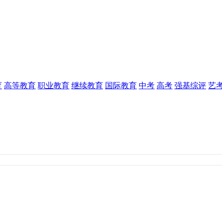
育
高等教育
职业教育
继续教育
国际教育
中考
高考
强基综评
艺