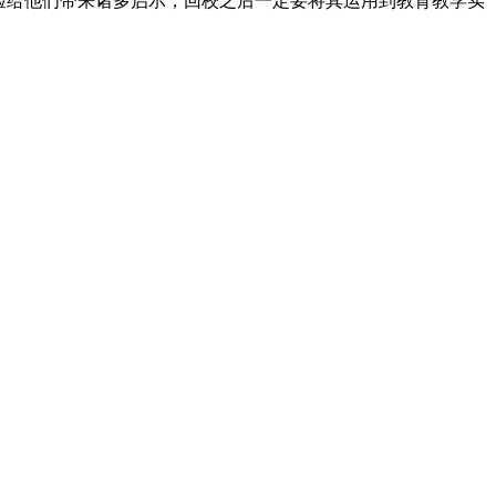
验给他们带来诸多启示，回校之后一定要将其运用到教育教学实