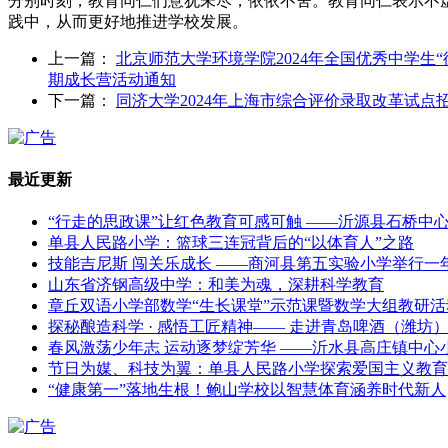
分别时刻，教育同仁们意犹未尽，依依不舍。教育同仁表示不
践中，从而更好地推进学校发展。
上一篇：
北京师范大学环境学院2024年全国优秀中学生
期成长营活动通知
下一篇：
同济大学2024年上海市综合评价录取改革试点
最近更新
“行走的思政课”让红色教育可感可触 ——沂源县石桥中
单县人民路小学：篮球三连冠背后的“以体育人”之路
技能吉尼斯 闯关乐成长 ——商河县第五实验小学举行一
山东省济钢高级中学：和美为魂，深耕科学教育
章丘双语小学部数学“生长课堂”示范课暨数学大组教研活
探秘酿造科学 · 感悟工匠精神—— 走进青岛啤酒（潍坊
春风激荡少年志 运动逐梦绽芳华 ——沂水县高庄镇中心
节日为媒、科技为翼：单县人民路小学探索爱国主义教育
“健康第一”落地生根！鲍山学校以智慧体育涵养时代新人