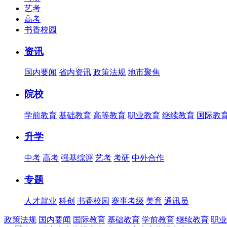
艺考
高考
书香校园
资讯
国内要闻
省内资讯
政策法规
地市聚焦
院校
学前教育
基础教育
高等教育
职业教育
继续教育
国际教
升学
中考
高考
强基综评
艺考
考研
中外合作
专题
人才就业
科创
书香校园
赛事考级
美育
通讯员
政策法规
国内要闻
国际教育
基础教育
学前教育
继续教育
职业