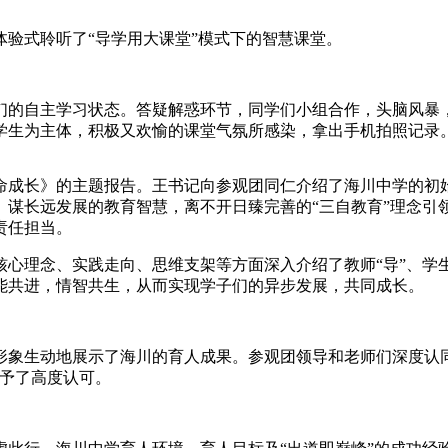
验式聆听了“导学用大课堂”模式下的智慧课堂。
们的自主学习状态。答疑解惑环节，同学们小组合作，头脑风暴
学生为主体，积极又欢愉的
课堂气氛所感染，拿出手机拍照记录
命成长》的主题报告。王书记向参观团
同仁
介绍了海川
中学的初
谋长远发展的教育智慧，离不开日臻完善的“三自教育”理念引领
责任担当。
核心理念、实践走向、思维支架等方面深入介绍了教师“导”、学生
能共进，情智共生，从而实现学子们的异步发展，共同成长。
形象生动地展示了海川的育人成果。
参观团领导和老师们
深度认
予了
高度认可。