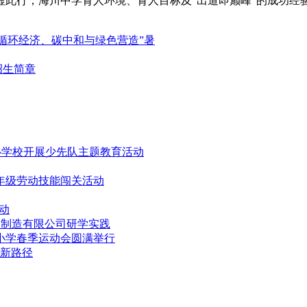
虚此行，海川中学育人环境、育人目标及“出道即巅峰”的成功经
“循环经济、碳中和与绿色营造”暑
招生简章
心学校开展少先队主题教育活动
年级劳动技能闯关活动
动
）制造有限公司研学实践
小学春季运动会圆满举行
新路径