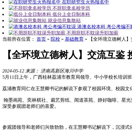
在职研究生火热报名中
不辞职拿名校学历
低分上全日制本科
就业信息集散站
港澳名校本科 考公考编不
不用辞职不耽误升职加薪
当前所在位置：
首页
»
院校
»
基础教育
»
【全环境立德树人】
【全环境立德树人】交流互鉴 
2024-05-12
来源： 济南高新区海川中学
5月11日上午，广西桂林荔浦市教育局领导、中小学校长培训
荔浦教育同仁在王慧卿书记的解说下参观了校园环境、校园文
翰墨画苑、奕林棋社、裁艺剪纸、闻道茶苑、静好咖啡、星光
深受参观团老师们的喜爱。
参观团领导和
老师们兴致勃勃，在王慧卿书记解说下，沉浸式