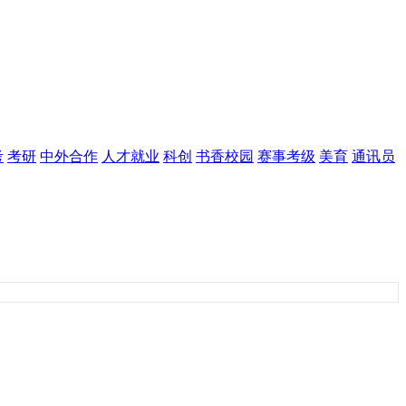
考
考研
中外合作
人才就业
科创
书香校园
赛事考级
美育
通讯员