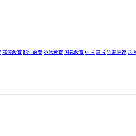
育
高等教育
职业教育
继续教育
国际教育
中考
高考
强基综评
艺