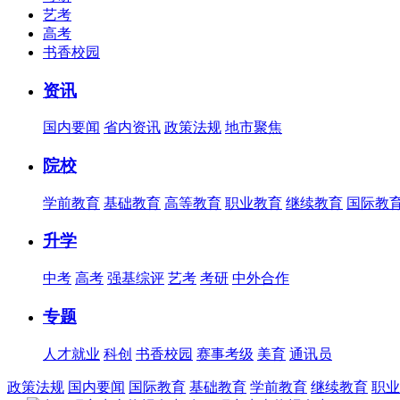
艺考
高考
书香校园
资讯
国内要闻
省内资讯
政策法规
地市聚焦
院校
学前教育
基础教育
高等教育
职业教育
继续教育
国际教
升学
中考
高考
强基综评
艺考
考研
中外合作
专题
人才就业
科创
书香校园
赛事考级
美育
通讯员
政策法规
国内要闻
国际教育
基础教育
学前教育
继续教育
职业