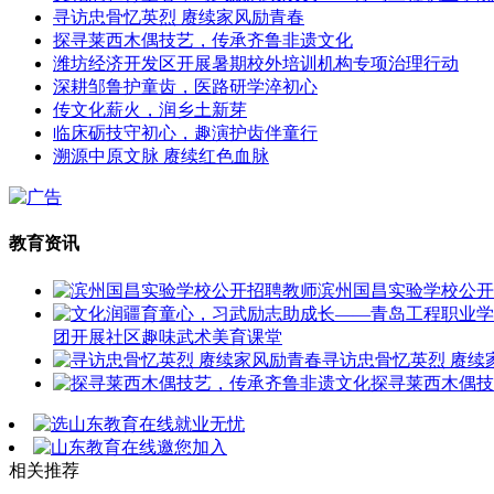
寻访忠骨忆英烈 赓续家风励青春
探寻莱西木偶技艺，传承齐鲁非遗文化
潍坊经济开发区开展暑期校外培训机构专项治理行动
深耕邹鲁护童齿，医路研学淬初心
传文化薪火，润乡土新芽
临床砺技守初心，趣演护齿伴童行
溯源中原文脉 赓续红色血脉
教育资讯
滨州国昌实验学校公开
团开展社区趣味武术美育课堂
寻访忠骨忆英烈 赓续
探寻莱西木偶技
相关推荐