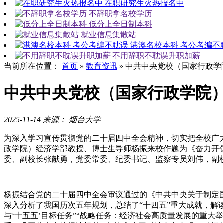
在职研究生火热报名中
不辞职拿名校学历
低分上全日制本科
就业信息集散站
港澳名校本科 考公考编不
不用辞职不耽误升职加薪
当前所在位置：
首页
»
教育资讯
»
中共中央党校（国家行政学
中共中央党校（国家行政学院
2025-11-14
来源： 烟台大学
为深入学习宣传贯彻党的二十届四中全会精神，切实把全校广大
政学院）经济学部教授、博士生导师杨振来校作题为《奋力开
委、副校长张献勇，党委常委、纪委书记、监察专员刘伟，副
杨振结合党的二十届四中全会审议通过的《中共中央关于制定
深入分析了我国历次五年规划，总结了“十四五”重大成就，解读
与‘十五五’目标任务”“战略任务：经济社会高质量发展的重大