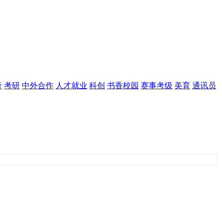
考
考研
中外合作
人才就业
科创
书香校园
赛事考级
美育
通讯员