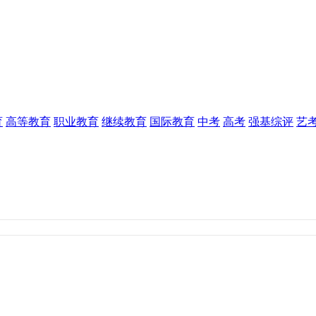
育
高等教育
职业教育
继续教育
国际教育
中考
高考
强基综评
艺