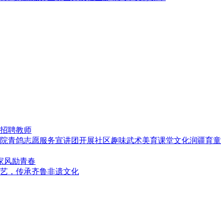
招聘教师
文化润疆育童
家风励青春
艺，传承齐鲁非遗文化