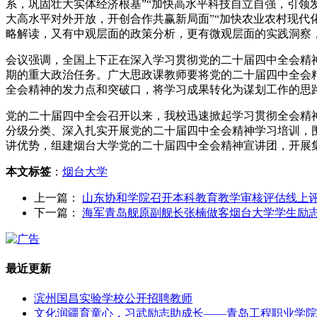
系，巩固壮大实体经济根基”“加快高水平科技自立自强，引领发
大高水平对外开放，开创合作共赢新局面”“加快农业农村现代
略解读，又有中观层面的政策分析，更有微观层面的实践洞察
会议强调，全国上下正在深入学习贯彻党的二十届四中全会精
期的重大政治任务。广大思政课教师要将党的二十届四中全会
全会精神的发力点和突破口，将学习成果转化为谋划工作的思
党的二十届四中全会召开以来，我校迅速掀起学习贯彻全会精
分级分类、深入扎实开展党的二十届四中全会精神学习培训，
讲优势，组建烟台大学党的二十届四中全会精神宣讲团，开展
本文标签
：
烟台大学
上一篇：
山东协和学院召开本科教育教学审核评估线上
下一篇：
海军青岛舰原副舰长张楠做客烟台大学学生励志
最近更新
滨州国昌实验学校公开招聘教师
文化润疆育童心，习武励志助成长——青岛工程职业学院