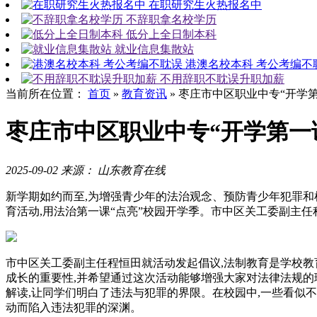
在职研究生火热报名中
不辞职拿名校学历
低分上全日制本科
就业信息集散站
港澳名校本科 考公考编不
不用辞职不耽误升职加薪
当前所在位置：
首页
»
教育资讯
»
枣庄市中区职业中专“开学第
枣庄市中区职业中专“开学第一
2025-09-02
来源： 山东教育在线
新学期如约而至,为增强青少年的法治观念、预防青少年犯罪和
育活动,用法治第一课“点亮”校园开学季。市中区关工委副主
市中区关工委副主任程恒田就活动发起倡议,法制教育是学校教
成长的重要性,并希望通过这次活动能够增强大家对法律法规的
解读,让同学们明白了违法与犯罪的界限。在校园中,一些看似不
动而陷入违法犯罪的深渊。