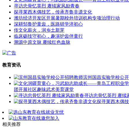
寻访忠骨忆英烈 赓续家风励青春
探寻莱西木偶技艺，传承齐鲁非遗文化
潍坊经济开发区开展暑期校外培训机构专项治理行动
深耕邹鲁护童齿，医路研学淬初心
传文化薪火，润乡土新芽
临床砺技守初心，趣演护齿伴童行
溯源中原文脉 赓续红色血脉
教育资讯
滨州国昌实验学校公开
团开展社区趣味武术美育课堂
寻访忠骨忆英烈 赓续
探寻莱西木偶技
相关推荐