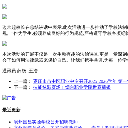
边常超校长在总结讲话中表示,此次活动进一步推动了学校法制教
规。”作为学生,必须养成良好的行为规范,严格遵守学校各项纪律
本次活动的开展不仅是一次生动有趣的法治课堂,更是一堂深刻
会了如何用法律武器来保护自己。让我们携手共进,为每一位学
通讯员 薛杨 王浩
上一篇：
枣庄市市中区职业中专召开2025-2026学年 
下一篇：
技能炫彩赛场！烟台职业学院世赛摘银
最近更新
滨州国昌实验学校公开招聘教师
文化润疆育童心，习武励志助成长——青岛工程职业学院