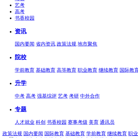
艺考
高考
书香校园
资讯
国内要闻
省内资讯
政策法规
地市聚焦
院校
学前教育
基础教育
高等教育
职业教育
继续教育
国际教
升学
中考
高考
强基综评
艺考
考研
中外合作
专题
人才就业
科创
书香校园
赛事考级
美育
通讯员
政策法规
国内要闻
国际教育
基础教育
学前教育
继续教育
职业