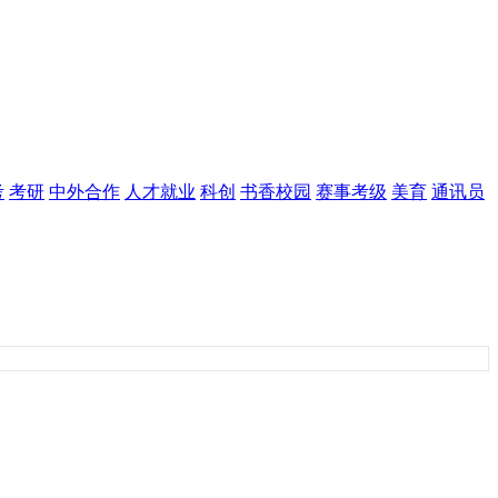
考
考研
中外合作
人才就业
科创
书香校园
赛事考级
美育
通讯员