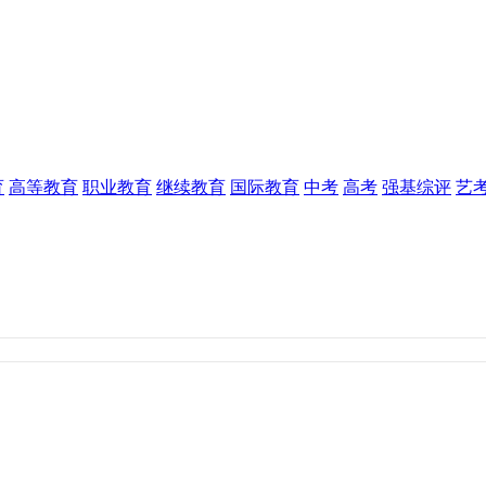
育
高等教育
职业教育
继续教育
国际教育
中考
高考
强基综评
艺