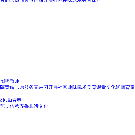
招聘教师
文化润疆育童
家风励青春
艺，传承齐鲁非遗文化