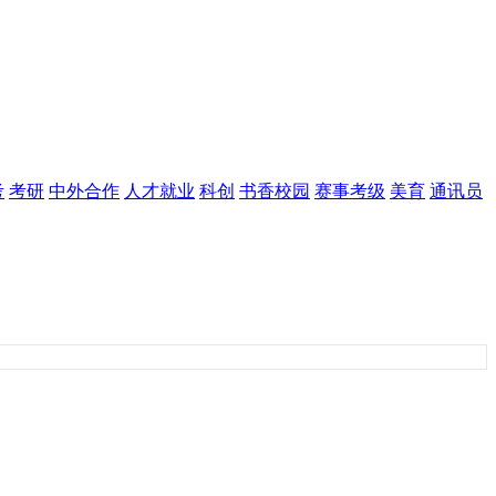
考
考研
中外合作
人才就业
科创
书香校园
赛事考级
美育
通讯员