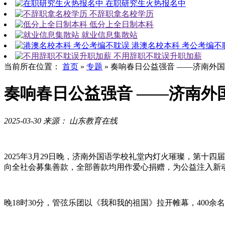
在职研究生火热报名中
不辞职拿名校学历
低分上全日制本科
就业信息集散站
港澳名校本科 考公考编不
不用辞职不耽误升职加薪
当前所在位置：
首页
»
专题
»
奏响春日公益强音 ——济南外
奏响春日公益强音 ——济南外
2025-03-30
来源： 山东教育在线
2025年3月29日晚，济南外国语学校礼堂内灯火璀璨，第十
向全社会募集善款，全部善款均用作爱心捐赠，为公益注入新动
晚18时30分，管弦乐团以《我和我的祖国》拉开帷幕，400