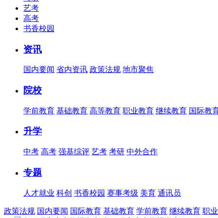
艺考
高考
书香校园
资讯
国内要闻
省内资讯
政策法规
地市聚焦
院校
学前教育
基础教育
高等教育
职业教育
继续教育
国际教
升学
中考
高考
强基综评
艺考
考研
中外合作
专题
人才就业
科创
书香校园
赛事考级
美育
通讯员
政策法规
国内要闻
国际教育
基础教育
学前教育
继续教育
职业