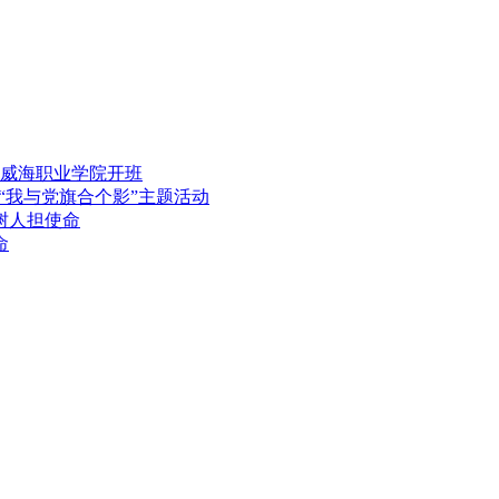
在威海职业学院开班
“我与党旗合个影”主题活动
树人担使命
命