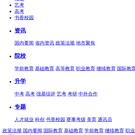
艺考
高考
书香校园
资讯
国内要闻
省内资讯
政策法规
地市聚焦
院校
学前教育
基础教育
高等教育
职业教育
继续教育
国际教
升学
中考
高考
强基综评
艺考
考研
中外合作
专题
人才就业
科创
书香校园
赛事考级
美育
通讯员
政策法规
国内要闻
国际教育
基础教育
学前教育
继续教育
职业