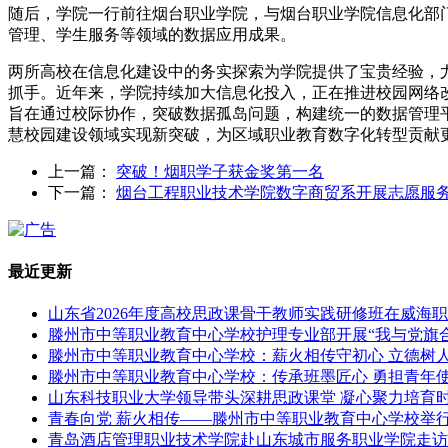
随后，学院一行前往烟台职业学院，与烟台职业学院信息化部门
管理、学生服务等领域的数据应用成果。
两所高校在信息化建设中的务实探索为学院提供了宝贵经验，
抓手。近年来，学院持续加大信息化投入，正在推进校园网络
旨在通过校际协作，突破数据孤岛问题，构建统一的数据管理
慧校园建设领域实现新突破，为区域职业教育数字化转型贡献
上一篇：
突破！烟职学子获金奖第一名
下一篇：
烟台工程职业技术学院数字商贸系开展志愿服
最近更新
山东省2026年度高校思政课骨干教师实践研修班在威海
滕州市中等职业教育中心学校护理专业部开展“我与党旗
滕州市中等职业教育中心学校：薪火相传守初心 立德树
滕州市中等职业教育中心学校：传承班墨匠心 勇担青年
山东科技职业大学领导带头深耕思政课堂 凝心聚力培育
青春向党 薪火相传——滕州市中等职业教育中心学校举行
青岛酒店管理职业技术学院赴山东城市服务职业学院走访