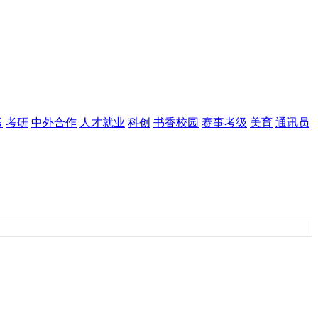
考
考研
中外合作
人才就业
科创
书香校园
赛事考级
美育
通讯员