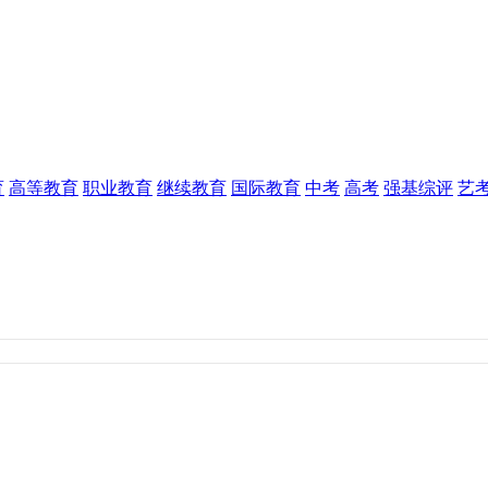
育
高等教育
职业教育
继续教育
国际教育
中考
高考
强基综评
艺