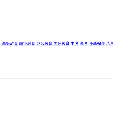
育
高等教育
职业教育
继续教育
国际教育
中考
高考
强基综评
艺