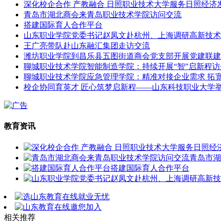
深化校企合作 产教融合 日照职业技术大学服务日照经济
青岛市湖北商会来青岛职业技术学院访问交流
搭建国际育人合作平台
山东职业学院党委书记赵凤文赴杭州、上海调研高新技术
王广亮带队赴山东融汇集团走访交流
潍坊职业学院到昌乐县五图街道商会党支部开展党建联建
聊城职业技术学院智能制造学院：持续开展“智”启新程
聊城职业技术学院应急管理学院：精准对接企业需求 拓
校企协同育英才 匠心筑梦启新程——山东科技职业大学举行
教育资讯
青岛市湖
搭建国际育人合作平台
相关推荐