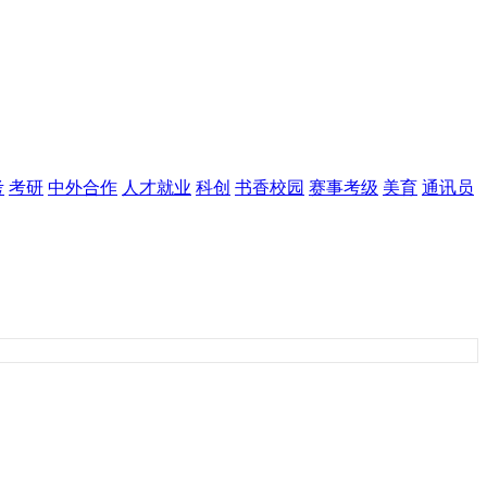
考
考研
中外合作
人才就业
科创
书香校园
赛事考级
美育
通讯员