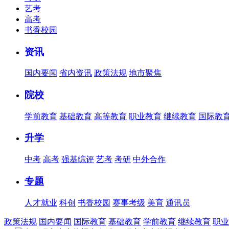
艺考
高考
书香校园
资讯
国内要闻
省内资讯
政策法规
地市聚焦
院校
学前教育
基础教育
高等教育
职业教育
继续教育
国际教
升学
中考
高考
强基综评
艺考
考研
中外合作
专题
人才就业
科创
书香校园
赛事考级
美育
通讯员
政策法规
国内要闻
国际教育
基础教育
学前教育
继续教育
职业