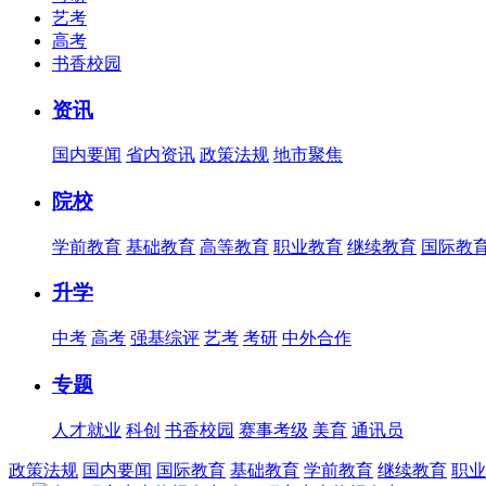
艺考
高考
书香校园
资讯
国内要闻
省内资讯
政策法规
地市聚焦
院校
学前教育
基础教育
高等教育
职业教育
继续教育
国际教
升学
中考
高考
强基综评
艺考
考研
中外合作
专题
人才就业
科创
书香校园
赛事考级
美育
通讯员
政策法规
国内要闻
国际教育
基础教育
学前教育
继续教育
职业