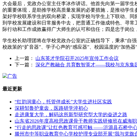
大会最后，党政办公室主任李冰作讲话。他首先向第一届学生校
的重要体现，是助推学校高质量发展的必要措施，是推动学生
架好学校联系学生的双向桥梁，实现学校与学生上下联动、同
到学校发展建设和日常服务中去，把普通工作做成特色、寻常
际行动和工作成效赢得广大师生的认可和信任；四是忠于岗位
学生校长助理团将在学校党政办公室的正确指导下，秉承“自
校政策的“扩音器”、学子心声的“感应器”、校园温度的“加
上一篇：
山东英才学院召开2025年宣传工作会议
下一篇：
深化产教融合 共育数智英才——我校与京东集
最近更新
“红韵润童心，托管伴成长”大学生进社区实践
深耕邹鲁护童齿，医路研学淬初心
走进康复大学，解码这所新型研究型大学的奋进之路
山东省2026年度高校思政课骨干教师实践研修班在威海
“行走的思政课”让红色教育可感可触 ——沂源县石桥中
滕州市中等职业教育中心学校护理专业部开展“我与党旗