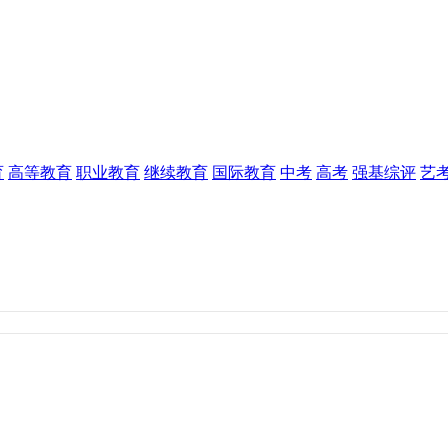
育
高等教育
职业教育
继续教育
国际教育
中考
高考
强基综评
艺