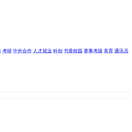
考
考研
中外合作
人才就业
科创
书香校园
赛事考级
美育
通讯员