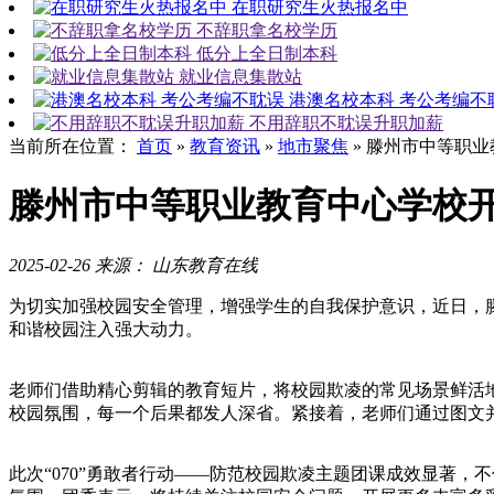
在职研究生火热报名中
不辞职拿名校学历
低分上全日制本科
就业信息集散站
港澳名校本科 考公考编不
不用辞职不耽误升职加薪
当前所在位置：
首页
»
教育资讯
»
地市聚焦
»
滕州市中等职业
滕州市中等职业教育中心学校开
2025-02-26
来源： 山东教育在线
为切实加强校园安全管理，增强学生的自我保护意识，近日，滕
和谐校园注入强大动力。
老师们借助精心剪辑的教育短片，将校园欺凌的常见场景鲜活
校园氛围，每一个后果都发人深省。紧接着，老师们通过图文
此次“070”勇敢者行动——防范校园欺凌主题团课成效显著