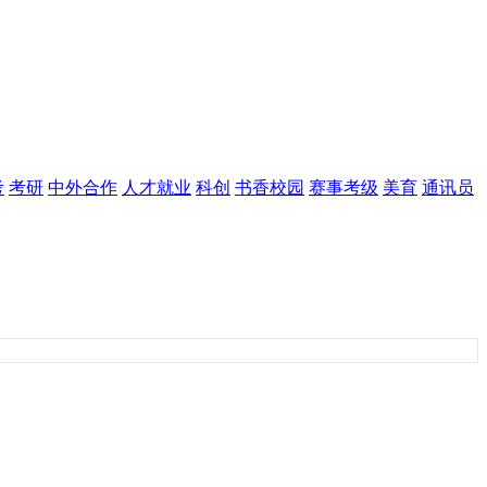
考
考研
中外合作
人才就业
科创
书香校园
赛事考级
美育
通讯员