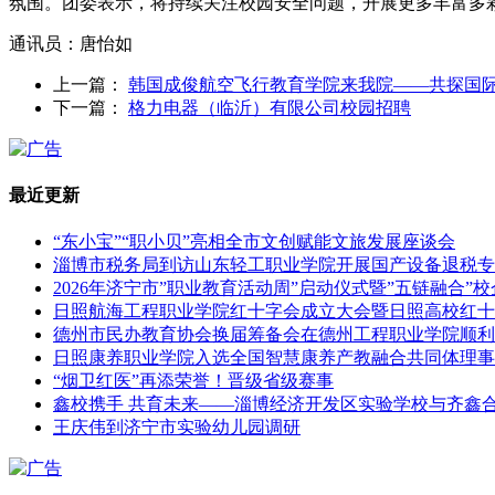
氛围。团委表示，将持续关注校园安全问题，开展更多丰富多
通讯员：唐怡如
上一篇：
韩国成俊航空飞行教育学院来我院——共探国
下一篇：
格力电器（临沂）有限公司校园招聘
最近更新
“东小宝”“职小贝”亮相全市文创赋能文旅发展座谈会
淄博市税务局到访山东轻工职业学院开展国产设备退税专
2026年济宁市”职业教育活动周”启动仪式暨”五链融合
日照航海工程职业学院红十字会成立大会暨日照高校红十
德州市民办教育协会换届筹备会在德州工程职业学院顺利
日照康养职业学院入选全国智慧康养产教融合共同体理事
“烟卫红医”再添荣誉！晋级省级赛事
鑫校携手 共育未来——淄博经济开发区实验学校与齐鑫
王庆伟到济宁市实验幼儿园调研