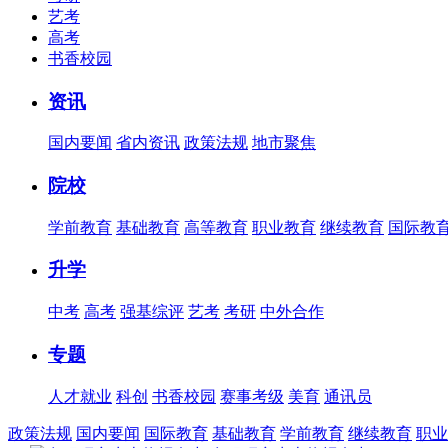
艺考
高考
书香校园
资讯
国内要闻
省内资讯
政策法规
地市聚焦
院校
学前教育
基础教育
高等教育
职业教育
继续教育
国际教
升学
中考
高考
强基综评
艺考
考研
中外合作
专题
人才就业
科创
书香校园
赛事考级
美育
通讯员
政策法规
国内要闻
国际教育
基础教育
学前教育
继续教育
职业