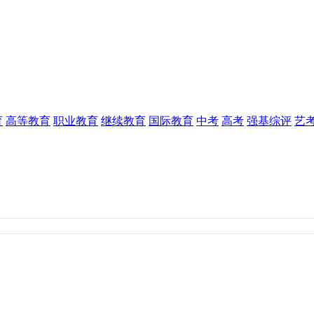
育
高等教育
职业教育
继续教育
国际教育
中考
高考
强基综评
艺